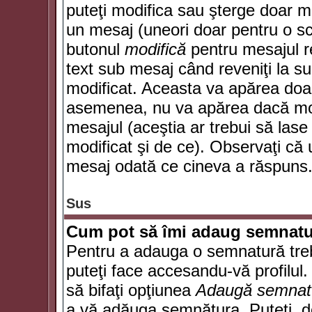
puteţi modifica sau şterge doar 
un mesaj (uneori doar pentru o s
butonul
modifică
pentru mesajul r
text sub mesaj când reveniţi la sub
modificat. Aceasta va apărea doa
asemenea, nu va apărea dacă mode
mesajul (aceştia ar trebui să las
modificat şi de ce). Observaţi că u
mesaj odată ce cineva a răspuns
Sus
Cum pot să îmi adaug semnatu
Pentru a adauga o semnatură trebu
puteţi face accesandu-vă profilul
să bifaţi opţiunea
Adaugă semnat
a vă adăuga semnătura. Puteţi, d