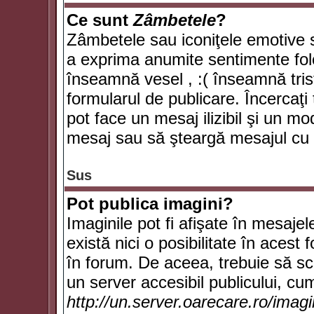
Ce sunt
Zâmbetele
?
Zâmbetele sau iconiţele emotive su
a exprima anumite sentimente fol
înseamnă vesel , :( înseamnă trist
formularul de publicare. Încercaţi 
pot face un mesaj ilizibil şi un mo
mesaj sau să şteargă mesajul cu t
Sus
Pot publica imagini?
Imaginile pot fi afişate în mesaj
există nici o posibilitate în acest
în forum. De aceea, trebuie să scr
un server accesibil publicului, cum
http://un.server.oarecare.ro/imag