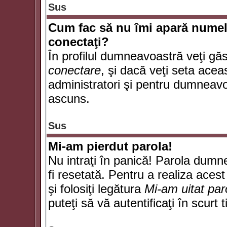
Sus
Cum fac să nu îmi apară numele d
conectaţi?
În profilul dumneavoastră veţi gă
conectare
, şi dacă veţi seta ace
administratori şi pentru dumneavoa
ascuns.
Sus
Mi-am pierdut parola!
Nu intraţi în panică! Parola dumn
fi resetată. Pentru a realiza acest
şi folosiţi legătura
Mi-am uitat par
puteţi să vă autentificaţi în scurt 