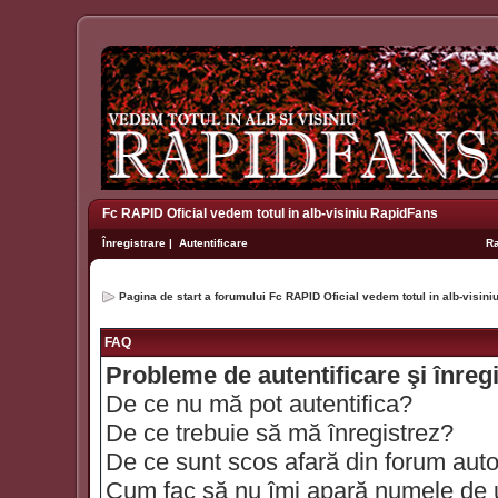
Fc RAPID Oficial vedem totul in alb-visiniu RapidFans
Înregistrare
|
Autentificare
R
Pagina de start a forumului Fc RAPID Oficial vedem totul in alb-visin
FAQ
Probleme de autentificare şi înreg
De ce nu mă pot autentifica?
De ce trebuie să mă înregistrez?
De ce sunt scos afară din forum aut
Cum fac să nu îmi apară numele de util