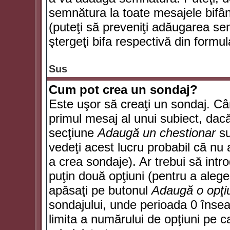
semnătura la toate mesajele bifân
(puteţi să preveniţi adăugarea s
ştergeţi bifa respectivă din formul
Sus
Cum pot crea un sondaj?
Este uşor să creaţi un sondaj. Câ
primul mesaj al unui subiect, dacă
secţiune
Adaugă un chestionar
su
vedeţi acest lucru probabil că nu 
a crea sondaje). Ar trebui să intro
puţin două opţiuni (pentru a alege 
apăsaţi pe butonul
Adaugă o opţi
sondajului, unde perioada 0 înse
limita a numărului de opţiuni pe car