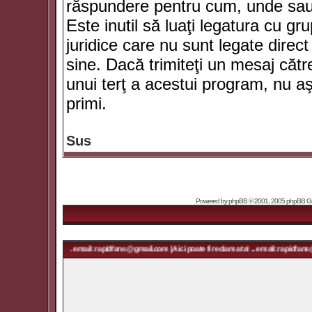
răspundere pentru cum, unde sau 
Este inutil să luaţi legatura cu g
juridice care nu sunt legate dir
sine. Dacă trimiteţi un mesaj căt
unui terţ a acestui program, nu a
primi.
Sus
Powered by
phpBB
© 2001, 2005 phpBB Grou
ma ta! ... email: rapidfans@gmail.com | Aici poate fi reclama ta! ... email: rapidfans@gmail.com