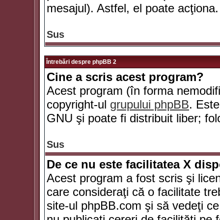
mesajul). Astfel, el poate acţiona.
Sus
Întrebări despre phpBB 2
Cine a scris acest program?
Acest program (în forma nemodific
copyright-ul
grupului phpBB
. Este
GNU şi poate fi distribuit liber; fo
Sus
De ce nu este facilitatea X dis
Acest program a fost scris şi lice
care consideraţi că o facilitate tr
site-ul phpBB.com şi să vedeţi c
nu publicaţi cereri de facilităţi p