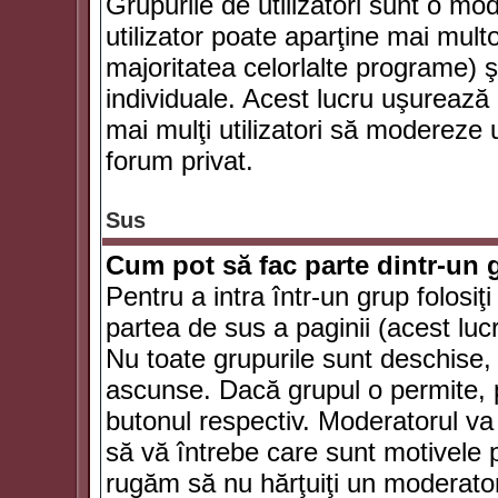
Grupurile de utilizatori sunt o mod
utilizator poate aparţine mai multo
majoritatea celorlalte programe) ş
individuale. Acest lucru uşurează
mai mulţi utilizatori să modereze
forum privat.
Sus
Cum pot să fac parte dintr-un g
Pentru a intra într-un grup folosiţ
partea de sus a paginii (acest lucr
Nu toate grupurile sunt deschise, u
ascunse. Dacă grupul o permite, pu
butonul respectiv. Moderatorul va
să vă întrebe care sunt motivele pe
rugăm să nu hărţuiţi un moderato