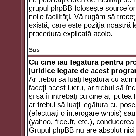
grupul phpBB foloseşte sourceforg
noile facilităţi. Vă rugăm să trece
există, care este poziţia noastră l
procedura explicată acolo.
Sus
Cu cine iau legatura pentru pr
juridice legate de acest progr
Ar trebui să luaţi legatura cu adm
faceţi acest lucru, ar trebui să în
şi să îi intrebaţi cu cine aţi putea
ar trebui să luaţi legătura cu po
(efectuaţi o interogare whois) sa
(yahoo, free.fr, etc.), conducere
Grupul phpBB nu are absolut nici u