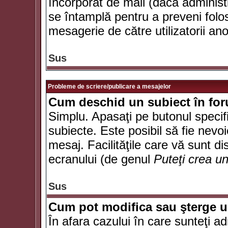
încorporat de mail (dacă administr
se întamplă pentru a preveni folo
mesagerie de către utilizatorii an
Sus
Probleme de scriere/publicare a mesajelor
Cum deschid un subiect în fo
Simplu. Apasaţi pe butonul specifi
subiecte. Este posibil să fie nevoi
mesaj. Facilităţile care vă sunt di
ecranului (de genul
Puteţi crea u
Sus
Cum pot modifica sau şterge 
În afara cazului în care sunteţi a