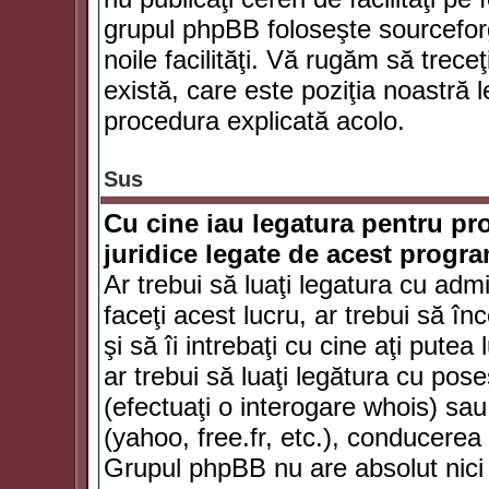
grupul phpBB foloseşte sourceforg
noile facilităţi. Vă rugăm să trece
există, care este poziţia noastră l
procedura explicată acolo.
Sus
Cu cine iau legatura pentru pr
juridice legate de acest progr
Ar trebui să luaţi legatura cu adm
faceţi acest lucru, ar trebui să în
şi să îi intrebaţi cu cine aţi putea
ar trebui să luaţi legătura cu po
(efectuaţi o interogare whois) sa
(yahoo, free.fr, etc.), conducere
Grupul phpBB nu are absolut nici u