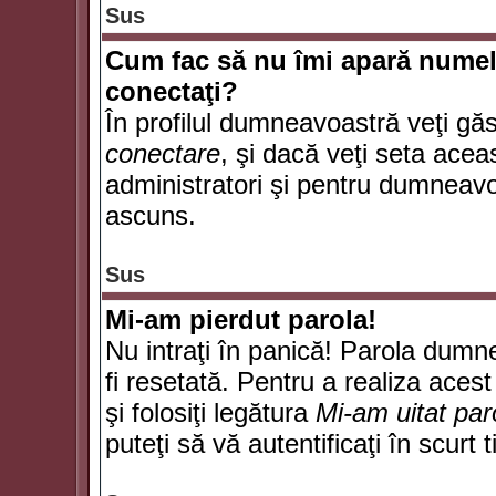
Sus
Cum fac să nu îmi apară numele d
conectaţi?
În profilul dumneavoastră veţi gă
conectare
, şi dacă veţi seta ace
administratori şi pentru dumneavoa
ascuns.
Sus
Mi-am pierdut parola!
Nu intraţi în panică! Parola dumn
fi resetată. Pentru a realiza acest
şi folosiţi legătura
Mi-am uitat par
puteţi să vă autentificaţi în scurt 