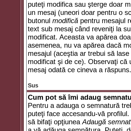
puteţi modifica sau şterge doar 
un mesaj (uneori doar pentru o s
butonul
modifică
pentru mesajul r
text sub mesaj când reveniţi la sub
modificat. Aceasta va apărea doa
asemenea, nu va apărea dacă mode
mesajul (aceştia ar trebui să las
modificat şi de ce). Observaţi că u
mesaj odată ce cineva a răspuns
Sus
Cum pot să îmi adaug semnatu
Pentru a adauga o semnatură trebu
puteţi face accesandu-vă profilul
să bifaţi opţiunea
Adaugă semnat
a vă adăuga semnătura. Puteţi, d