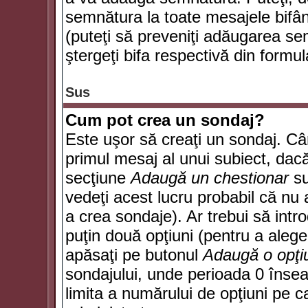
semnătura la toate mesajele bifân
(puteţi să preveniţi adăugarea s
ştergeţi bifa respectivă din formul
Sus
Cum pot crea un sondaj?
Este uşor să creaţi un sondaj. Câ
primul mesaj al unui subiect, dacă
secţiune
Adaugă un chestionar
su
vedeţi acest lucru probabil că nu 
a crea sondaje). Ar trebui să intro
puţin două opţiuni (pentru a alege 
apăsaţi pe butonul
Adaugă o opţi
sondajului, unde perioada 0 înse
limita a numărului de opţiuni pe car