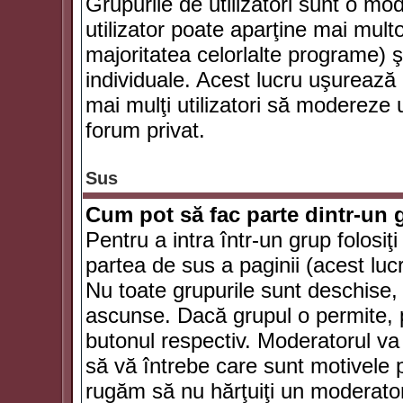
Grupurile de utilizatori sunt o mod
utilizator poate aparţine mai multo
majoritatea celorlalte programe) ş
individuale. Acest lucru uşurează
mai mulţi utilizatori să modereze
forum privat.
Sus
Cum pot să fac parte dintr-un g
Pentru a intra într-un grup folosiţ
partea de sus a paginii (acest lucr
Nu toate grupurile sunt deschise, u
ascunse. Dacă grupul o permite, pu
butonul respectiv. Moderatorul va
să vă întrebe care sunt motivele pe
rugăm să nu hărţuiţi un moderato