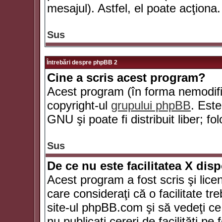
mesajul). Astfel, el poate acţiona.
Sus
Întrebări despre phpBB 2
Cine a scris acest program?
Acest program (în forma nemodific
copyright-ul
grupului phpBB
. Este
GNU şi poate fi distribuit liber; fo
Sus
De ce nu este facilitatea X dis
Acest program a fost scris şi lice
care consideraţi că o facilitate tr
site-ul phpBB.com şi să vedeţi c
nu publicaţi cereri de facilităţi p