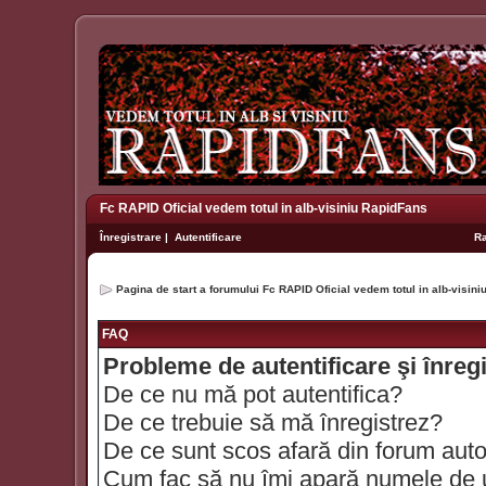
Fc RAPID Oficial vedem totul in alb-visiniu RapidFans
Înregistrare
|
Autentificare
R
Pagina de start a forumului Fc RAPID Oficial vedem totul in alb-visin
FAQ
Probleme de autentificare şi înreg
De ce nu mă pot autentifica?
De ce trebuie să mă înregistrez?
De ce sunt scos afară din forum aut
Cum fac să nu îmi apară numele de util