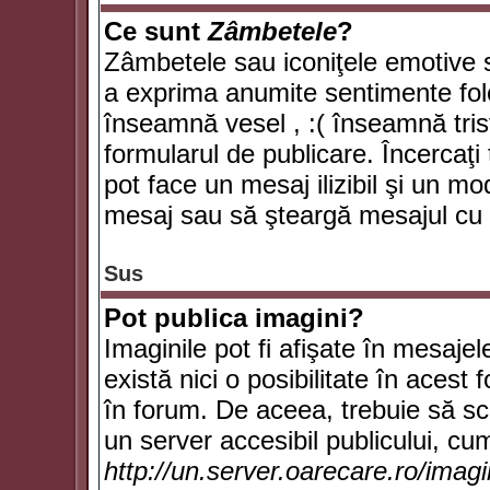
Ce sunt
Zâmbetele
?
Zâmbetele sau iconiţele emotive su
a exprima anumite sentimente fol
înseamnă vesel , :( înseamnă trist
formularul de publicare. Încercaţi 
pot face un mesaj ilizibil şi un mo
mesaj sau să şteargă mesajul cu t
Sus
Pot publica imagini?
Imaginile pot fi afişate în mesaj
există nici o posibilitate în acest
în forum. De aceea, trebuie să scr
un server accesibil publicului, cum
http://un.server.oarecare.ro/imag