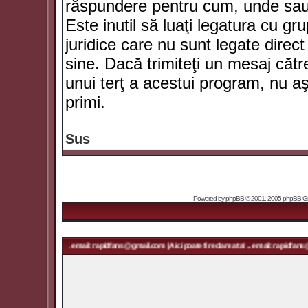
răspundere pentru cum, unde sau 
Este inutil să luaţi legatura cu g
juridice care nu sunt legate dir
sine. Dacă trimiteţi un mesaj căt
unui terţ a acestui program, nu a
primi.
Sus
Powered by
phpBB
© 2001, 2005 phpBB Grou
a ta! ... email: rapidfans@gmail.com | Aici poate fi reclama ta! ... email: rapidfans@gmail.com