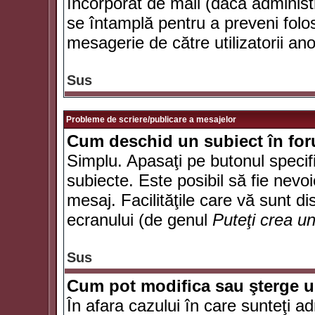
încorporat de mail (dacă administr
se întamplă pentru a preveni folo
mesagerie de către utilizatorii an
Sus
Probleme de scriere/publicare a mesajelor
Cum deschid un subiect în fo
Simplu. Apasaţi pe butonul specifi
subiecte. Este posibil să fie nevoi
mesaj. Facilităţile care vă sunt di
ecranului (de genul
Puteţi crea u
Sus
Cum pot modifica sau şterge 
În afara cazului în care sunteţi a