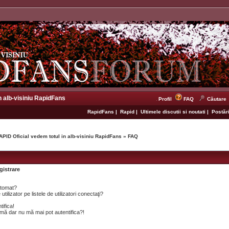
n alb-visiniu RapidFans
Profil
FAQ
Căutare
RapidFans
|
Rapid
|
Ultimele discutii si noutati
|
Postări
APID Oficial vedem totul in alb-visiniu RapidFans
»
FAQ
gistrare
utomat?
lizator pe listele de utilizatori conectaţi?
tifica!
mă dar nu mă mai pot autentifica?!