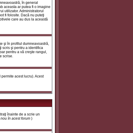
umneavoastră, în general
ub aceasta ar putea fi o imagine
i utilizator. Administratorul
t fi folosite. Dacă nu puteţi
motivele care au dus la această
e şi în profilul dumneavoastră,
 scris şi pentru a identifica
doar pentru a vă creşte rangul,
e scrise.
ul permite acest lucru). Acest
traţi înainte de a scrie un
t nou în acest forum
)