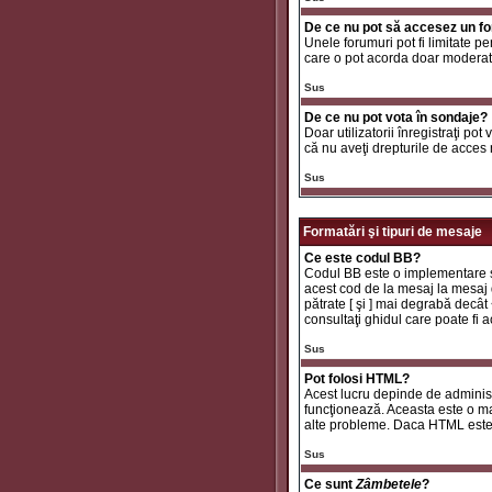
De ce nu pot să accesez un f
Unele forumuri pot fi limitate pe
care o pot acorda doar moderator
Sus
De ce nu pot vota în sondaje?
Doar utilizatorii înregistraţi pot
că nu aveţi drepturile de acces
Sus
Formatări şi tipuri de mesaje
Ce este codul BB?
Codul BB este o implementare sp
acest cod de la mesaj la mesaj d
pătrate [ şi ] mai degrabă decât
consultaţi ghidul care poate fi
Sus
Pot folosi HTML?
Acest lucru depinde de administr
funcţionează. Aceasta este o 
alte probleme. Daca HTML este ac
Sus
Ce sunt
Zâmbetele
?