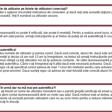
de utilizator pe listele de utilizatori conectaţi?
găsi o opţiune
Ascundeţi indicatorul de conectare
, şi dacă veţi seta această opţiune
oastră. Veţi fi numărat ca utilizator ascuns.
neavoastră nu poate fi refăcută, dar poate fi resetată. Pentru a realiza acest lucru,
Mi-am uitat parola
, urmaţi instrucţiunile şi ar trebui să puteţi să vă autentificaţi în scu
autentifica!
rodus numele de utilizator şi parola corect. Dacă sunt corecte, atunci fie, dacă este a
ndiţii şi declar că am sub 13 ani
la înregistrare, va trebui să urmaţi instrucţiunile p
umuri obligă ca toţi utilizatori noi să îşi activeze conturile , fie către dumneavoastră 
eţi autentifica. Când v-aţi înregistrat aţi fi aflat dacă este necesară activarea. Dacă 
 sigur că aţi specificat corect adresa de mail ? Unul din motivele pentru care activare
ori
pirat
anonimi. Daca sunteţi sigur că adresa de mail folosită este corectă atunci în
 în urmă dar nu mă mai pot autentifica?!
ţi folosit un nume de utilizator inexistent sau o parolă greşită (verificaţi-vă email-ul
 a şters contul dumneavoastră dintr-un motiv sau altul. Dacă motivul este al doilea, at
urile să excludă periodic utilizatorii care nu au scris nimic pentru a reduce mărime
caţi în discuţii.