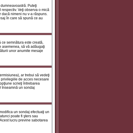
le dumneavoastră. Puteţi
 respectiv. Veţi observa o mică
ar dacă nimeni nu v-a răspuns.
esaj în care să spună ce au
tă ce semnătura este creată,
de asemenea, să vă adăugaţi
năturii unor anumite mesaje
ermisiunea), ar trebui să vedeţi
 privilegiile de acces necesare
opţiune scrieţi întrebarea
a 0 înseamnă un sondaj
 modifica un sondaj efectuaţi un
atunci poate fi şters sau
 Acest lucru previne sabotarea