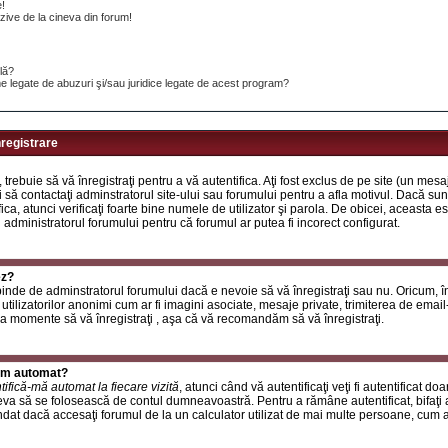
e!
ive de la cineva din forum!
ilă?
e legate de abuzuri şi/sau juridice legate de acest program?
nregistrare
, trebuie să vă înregistraţi pentru a vă autentifica. Aţi fost exclus de pe site (un mes
 să contactaţi adminstratorul site-ului sau forumului pentru a afla motivul. Dacă sunte
ifica, atunci verificaţi foarte bine numele de utilizator şi parola. De obicei, aceasta
u administratorul forumului pentru că forumul ar putea fi incorect configurat.
ez?
inde de adminstratorul forumului dacă e nevoie să vă înregistraţi sau nu. Oricum, în
utilizatorilor anonimi cum ar fi imagini asociate, mesaje private, trimiterea de email-ur
a momente să vă înregistraţi , aşa că vă recomandăm să vă înregistraţi.
rum automat?
tifică-mă automat la fiecare vizită
, atunci când vă autentificaţi veţi fi autentificat do
a să se folosească de contul dumneavoastră. Pentru a rămâne autentificat, bifaţi a
at dacă accesaţi forumul de la un calculator utilizat de mai multe persoane, cum ar