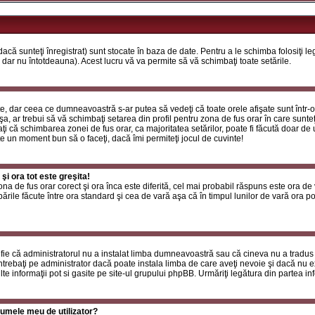
că sunteţi înregistrat) sunt stocate în baza de date. Pentru a le schimba folosiţi l
 dar nu întotdeauna). Acest lucru vă va permite să vă schimbaţi toate setările.
, dar ceea ce dumneavoastră s-ar putea să vedeţi că toate orele afişate sunt într-o z
a, ar trebui să vă schimbaţi setarea din profil pentru zona de fus orar în care sunteţ
i că schimbarea zonei de fus orar, ca majoritatea setărilor, poate fi făcută doar de ut
ste un moment bun să o faceţi, dacă îmi permiteţi jocul de cuvinte!
i ora tot este greşita!
zona de fus orar corect şi ora înca este diferită, cel mai probabil răspuns este ora de
rile făcute între ora standard şi cea de vară aşa că în timpul lunilor de vară ora poa
fie că administratorul nu a instalat limba dumneavoastră sau că cineva nu a tradus
ntrebaţi pe administrator dacă poate instala limba de care aveţi nevoie şi dacă nu exi
te informaţii pot si gasite pe site-ul grupului phpBB. Urmăriţi legătura din partea inf
umele meu de utilizator?