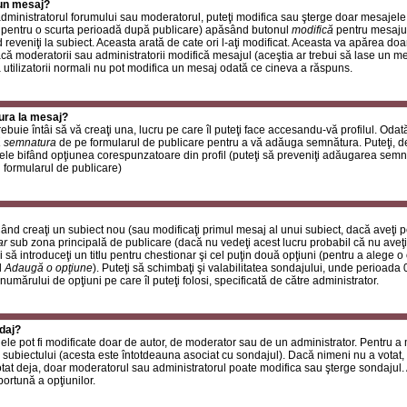
 un mesaj?
i administratorul forumului sau moderatorul, puteţi modifica sau şterge doar mesaje
 pentru o scurta perioadă după publicare) apăsând butonul
modifică
pentru mesajul
reveniţi la subiect. Aceasta arată de cate ori l-aţi modificat. Aceasta va apărea do
 moderatorii sau administratorii modifică mesajul (aceştia ar trebui să lase un m
ă utilizatorii normali nu pot modifica un mesaj odată ce cineva a răspuns.
ura la mesaj?
buie întâi să vă creaţi una, lucru pe care îl puteţi face accesandu-vă profilul. Oda
 semnatura
de pe formularul de publicare pentru a vă adăuga semnătura. Puteţi, 
ele bifând opţiunea corespunzatoare din profil (puteţi să preveniţi adăugarea sem
n formularul de publicare)
ând creaţi un subiect nou (sau modificaţi primul mesaj al unui subiect, dacă aveţi p
ar
sub zona principală de publicare (dacă nu vedeţi acest lucru probabil că nu aveţi
 să introduceţi un titlu pentru chestionar şi cel puţin două opţiuni (pentru a alege o 
l
Adaugă o opţiune
). Puteţi să schimbaţi şi valabilitatea sondajului, unde perioad
 numărului de opţiuni pe care îl puteţi folosi, specificată de către administrator.
daj?
ele pot fi modificate doar de autor, de moderator sau de un administrator. Pentru a
 subiectului (acesta este întotdeauna asociat cu sondajul). Dacă nimeni nu a votat, 
otat deja, doar moderatorul sau administratorul poate modifica sau şterge sondajul.
ortună a opţiunilor.