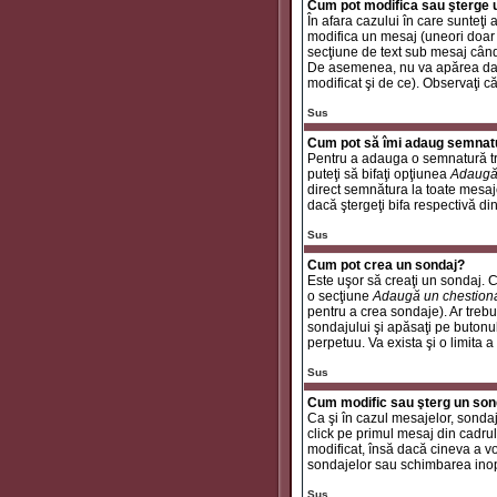
Cum pot modifica sau şterge
În afara cazului în care sunteţ
modifica un mesaj (uneori doar
secţiune de text sub mesaj când 
De asemenea, nu va apărea dacă
modificat şi de ce). Observaţi c
Sus
Cum pot să îmi adaug semnat
Pentru a adauga o semnatură tre
puteţi să bifaţi opţiunea
Adaugă
direct semnătura la toate mesaj
dacă ştergeţi bifa respectivă di
Sus
Cum pot crea un sondaj?
Este uşor să creaţi un sondaj. C
o secţiune
Adaugă un chestion
pentru a crea sondaje). Ar trebui
sondajului şi apăsaţi pe butonu
perpetuu. Va exista şi o limita a
Sus
Cum modific sau şterg un son
Ca şi în cazul mesajelor, sondaj
click pe primul mesaj din cadrul
modificat, însă dacă cineva a v
sondajelor sau schimbarea inop
Sus