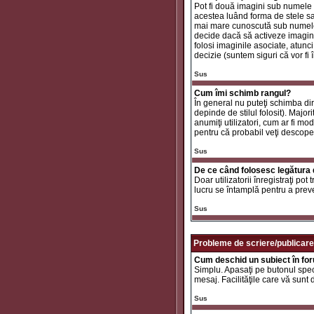
Pot fi două imagini sub numele 
acestea luând forma de stele sa
mai mare cunoscută sub nume
decide dacă să activeze imaginil
folosi imaginile asociate, atunc
decizie (suntem siguri că vor fi 
Sus
Cum îmi schimb rangul?
În general nu puteţi schimba di
depinde de stilul folosit). Major
anumiţi utilizatori, cum ar fi mo
pentru că probabil veţi descope
Sus
De ce când folosesc legătura d
Doar utilizatorii înregistraţi po
lucru se întamplă pentru a preve
Sus
Probleme de scriere/publicare
Cum deschid un subiect în fo
Simplu. Apasaţi pe butonul specif
mesaj. Facilităţile care vă sunt
Sus