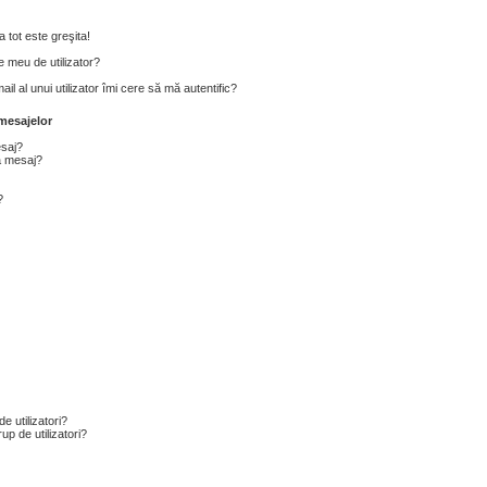
 tot este greşita!
 meu de utilizator?
l al unui utilizator îmi cere să mă autentific?
mesajelor
esaj?
a mesaj?
?
e utilizatori?
p de utilizatori?