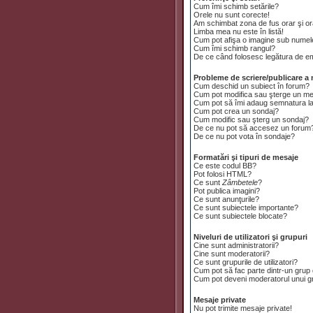
Cum îmi schimb setările?
Orele nu sunt corecte!
Am schimbat zona de fus orar şi ora
Limba mea nu este în listă!
Cum pot afişa o imagine sub numele
Cum îmi schimb rangul?
De ce când folosesc legătura de emai
Probleme de scriere/publicare a 
Cum deschid un subiect în forum?
Cum pot modifica sau şterge un m
Cum pot să îmi adaug semnatura l
Cum pot crea un sondaj?
Cum modific sau şterg un sondaj?
De ce nu pot să accesez un forum
De ce nu pot vota în sondaje?
Formatări şi tipuri de mesaje
Ce este codul BB?
Pot folosi HTML?
Ce sunt
Zâmbetele
?
Pot publica imagini?
Ce sunt anunţurile?
Ce sunt subiectele importante?
Ce sunt subiectele blocate?
Niveluri de utilizatori şi grupuri
Cine sunt administratorii?
Cine sunt moderatorii?
Ce sunt grupurile de utilizatori?
Cum pot să fac parte dintr-un grup d
Cum pot deveni moderatorul unui gru
Mesaje private
Nu pot trimite mesaje private!