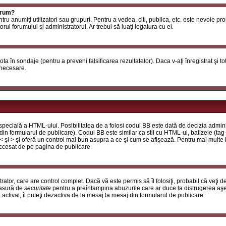
orum?
ntru anumiţi utilizatori sau grupuri. Pentru a vedea, citi, publica, etc. este nevoie p
ul forumului şi administratorul. Ar trebui să luaţi legatura cu ei.
 vota în sondaje (pentru a preveni falsificarea rezultatelor). Daca v-aţi înregistrat şi t
 necesare.
ecială a HTML-ului. Posibilitatea de a folosi codul BB este dată de decizia adminis
in formularul de publicare). Codul BB este similar ca stil cu HTML-ul, balizele (tag-
 < şi > şi oferă un control mai bun asupra a ce şi cum se afişează. Pentru mai multe
 accesat de pe pagina de publicare.
ator, care are control complet. Dacă vă este permis să îl folosiţi, probabil că veţi 
masură de
securitate
pentru a preîntampina abuzurile care ar duce la distrugerea aşe
tivat, îl puteţi dezactiva de la mesaj la mesaj din formularul de publicare.