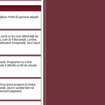
egătura
Profil
(în general afişată
onă cu fus orar diferit faţă de
i, cum ar fi Bucureşti, Londra,
ilizatorii înregistraţi. Deci dacă
 vară. Programul nu a fost
te fi diferită cu 60 de minute
 înca acest program în limba
stă, atunci sunteţi liber să
erioară paginilor)