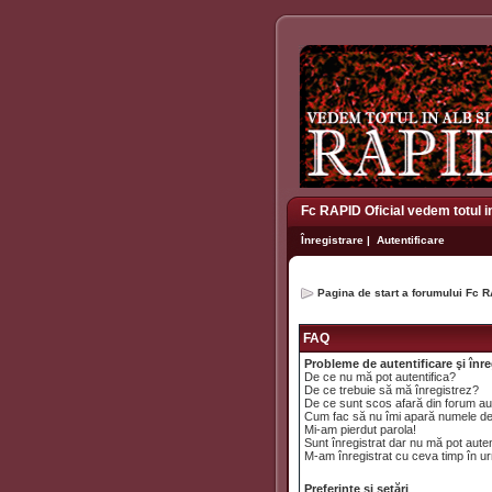
Fc RAPID Oficial vedem totul i
Înregistrare
|
Autentificare
Pagina de start a forumului Fc R
FAQ
Probleme de autentificare şi înre
De ce nu mă pot autentifica?
De ce trebuie să mă înregistrez?
De ce sunt scos afară din forum a
Cum fac să nu îmi apară numele de uti
Mi-am pierdut parola!
Sunt înregistrat dar nu mă pot auten
M-am înregistrat cu ceva timp în ur
Preferinţe şi setări