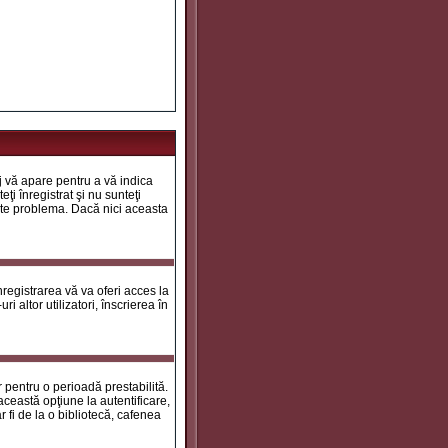
aj vă apare pentru a vă indica
ţi înregistrat şi nu sunteţi
 este problema. Dacă nici aceasta
registrarea vă va oferi acces la
i altor utilizatori, înscrierea în
ar pentru o perioadă prestabilită.
ceastă opţiune la autentificare,
 fi de la o bibliotecă, cafenea