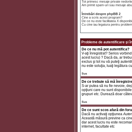
Tot primesc mesaje private nedorit
Am primit spam-uri sau mesaje abuz
Întrebări despre phpBB 2
Cine a scris acest program?
De ce nu este facilitatea X disponib
Cu cine iau legatura pentru problem
Probleme de autentificare şi î
De ce nu mă pot autentifica?
V-aţi înregistrat? Serios vorbind
acest lucru) ? Dacă da, ar trebui
exclus şi tot nu vă puteţi autent
nu este soluţia, luaţi legătura c
Sus
De ce trebuie să mă înregistr
S-ar putea să nu fie nevoie, dep
opţiuni care nu sunt disponibile 
grupuri etc. Durează doar câtev
Sus
De ce sunt scos afară din fo
Dacă nu activaţi opţiunea
Auten
Această măsură previne ca cinev
dar acest lucru nu este recomand
internet, facultate etc