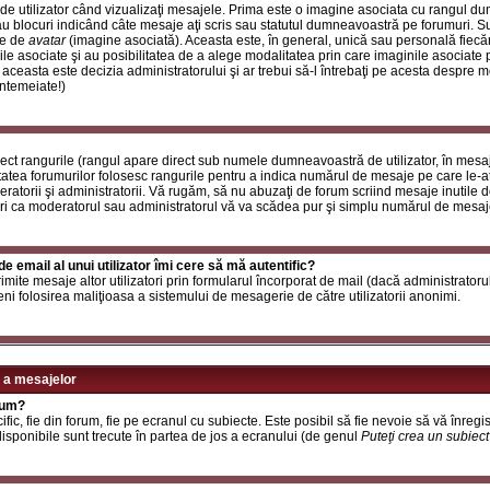
de utilizator când vizualizaţi mesajele. Prima este o imagine asociata cu rangul d
u blocuri indicând câte mesaje aţi scris sau statutul dumneavoastră pe forumuri. S
le de
avatar
(imagine asociată). Aceasta este, în general, unică sau personală fiecăru
e asociate şi au posibilitatea de a alege modalitatea prin care imaginile asociate po
i aceasta este decizia administratorului şi ar trebui să-l întrebaţi pe acesta despre 
întemeiate!)
rect rangurile (rangul apare direct sub numele dumneavoastră de utilizator, în mesaj
itatea forumurilor folosesc rangurile pentru a indica numărul de mesaje pe care le-aţi
deratorii şi administratorii. Vă rugăm, să nu abuzaţi de forum scriind mesaje inutile 
ri ca moderatorul sau administratorul vă va scădea pur şi simplu numărul de mesaj
e email al unui utilizator îmi cere să mă autentific?
t trimite mesaje altor utilizatori prin formularul încorporat de mail (dacă administrator
ni folosirea maliţioasa a sistemului de mesagerie de către utilizatorii anonimi.
 a mesajelor
rum?
ic, fie din forum, fie pe ecranul cu subiecte. Este posibil să fie nevoie să vă înregis
 disponibile sunt trecute în partea de jos a ecranului (de genul
Puteţi crea un subiec