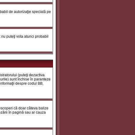
robabil de autorizaţie specială pe
ot nu puteţi vota atunci probabil
tratorului (puteţi dezactiva
urile) sunt închise în paranteze
 informaţii despre codul BB,
descoperi că doar câteva balize
zării în pagină sau ar cauza