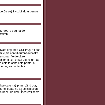
 pe
Da
veţi fi vizibil doar pentru
 mergeţi la pagina de
rt timp.
ctivată opţiunea COPPA şi aţi dat
rimite, fie contul dumneavoastră
personal, fie de către
aţi primit un email atunci urmaţi
a este folosită este pentru a
cercaţi să contactaţi
 pe care l-aţi primit când v-aţi
unci poate nu aţi scris nici un
a bazei de date. Încercaţi să vă