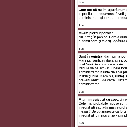
Sus
Cum fac să nu îmi apară numele 
În profilul dumneavoastră veţi 
administratori şi pentru dumneav
Sus
Mi-am pierdut parola!
Nu intraţi în panică! Parola dum
autentificare şi folosiţi legătura
Sus
Sunt înregistrat dar nu mă pot 
Mai intâi verificaţi dacă aţi int
bifat
Sunt de acord cu aceste co
trebuie să fie activat. Unele for
administrator înainte de a vă put
instrucţiunile. Dacă nu, sunteţi
preveni abuzul de către utilizat
administratorul.
Sus
M-am înregistrat cu ceva timp
Cele mai probabile motive sunt: a
înregistrat) sau administratorul
mesaj ? Se obişnuieşte ca forum
înregistraţi din nou şi să vă impli
Sus