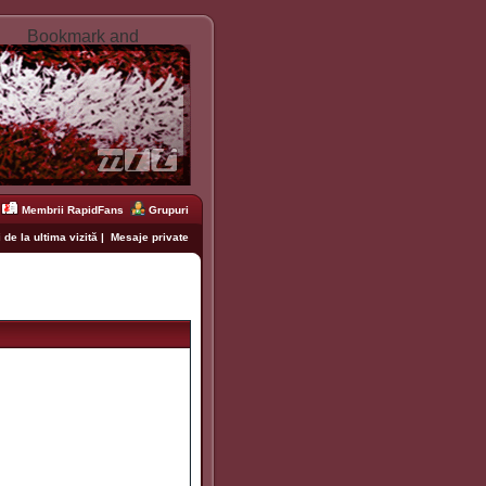
Membrii RapidFans
Grupuri
 de la ultima vizită
|
Mesaje private