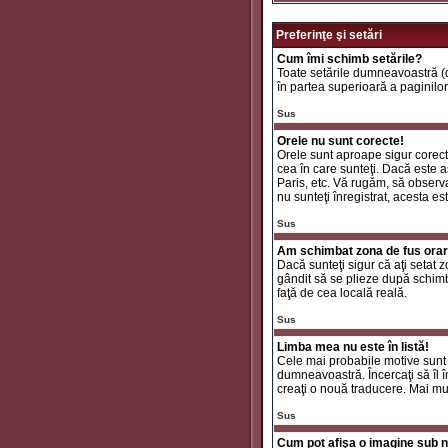
Preferinţe şi setări
Cum îmi schimb setările?
Toate setările dumneavoastră (da
în partea superioară a paginilor
Sus
Orele nu sunt corecte!
Orele sunt aproape sigur corecte
cea în care sunteţi. Dacă este aş
Paris, etc. Vă rugăm, să observaţ
nu sunteţi înregistrat, acesta e
Sus
Am schimbat zona de fus orar ş
Dacă sunteţi sigur că aţi setat 
gândit să se plieze după schimbă
faţă de cea locală reală.
Sus
Limba mea nu este în listă!
Cele mai probabile motive sunt 
dumneavoastră. Încercaţi să îl î
creaţi o nouă traducere. Mai mul
Sus
Cum pot afişa o imagine sub n