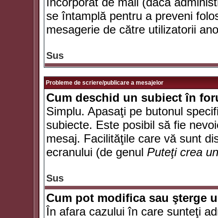
încorporat de mail (dacă administr
se întamplă pentru a preveni folo
mesagerie de către utilizatorii an
Sus
Probleme de scriere/publicare a mesajelor
Cum deschid un subiect în fo
Simplu. Apasaţi pe butonul specifi
subiecte. Este posibil să fie nevoi
mesaj. Facilităţile care vă sunt di
ecranului (de genul
Puteţi crea u
Sus
Cum pot modifica sau şterge 
În afara cazului în care sunteţi a