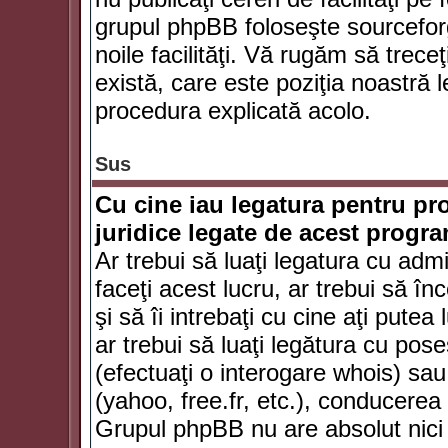
grupul phpBB foloseşte sourceforg
noile facilităţi. Vă rugăm să trece
există, care este poziţia noastră l
procedura explicată acolo.
Sus
Cu cine iau legatura pentru pr
juridice legate de acest progr
Ar trebui să luaţi legatura cu adm
faceţi acest lucru, ar trebui să în
şi să îi intrebaţi cu cine aţi putea
ar trebui să luaţi legătura cu po
(efectuaţi o interogare whois) sa
(yahoo, free.fr, etc.), conducere
Grupul phpBB nu are absolut nici u