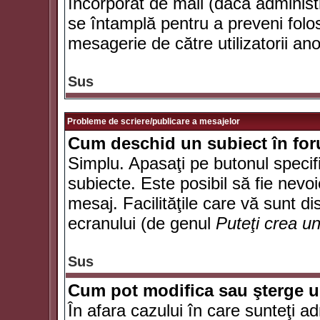
încorporat de mail (dacă administr
se întamplă pentru a preveni folo
mesagerie de către utilizatorii an
Sus
Probleme de scriere/publicare a mesajelor
Cum deschid un subiect în fo
Simplu. Apasaţi pe butonul specifi
subiecte. Este posibil să fie nevoi
mesaj. Facilităţile care vă sunt di
ecranului (de genul
Puteţi crea u
Sus
Cum pot modifica sau şterge 
În afara cazului în care sunteţi a