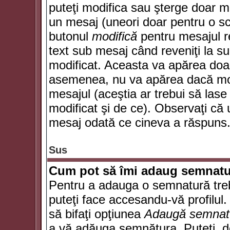
puteţi modifica sau şterge doar 
un mesaj (uneori doar pentru o s
butonul
modifică
pentru mesajul r
text sub mesaj când reveniţi la sub
modificat. Aceasta va apărea doa
asemenea, nu va apărea dacă mode
mesajul (aceştia ar trebui să las
modificat şi de ce). Observaţi că u
mesaj odată ce cineva a răspuns
Sus
Cum pot să îmi adaug semnatu
Pentru a adauga o semnatură trebu
puteţi face accesandu-vă profilul
să bifaţi opţiunea
Adaugă semnat
a vă adăuga semnătura. Puteţi, d