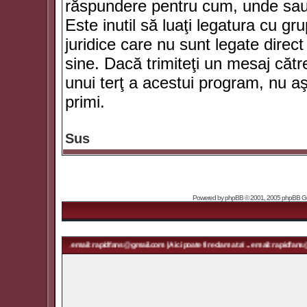
răspundere pentru cum, unde sau 
Este inutil să luaţi legatura cu g
juridice care nu sunt legate dir
sine. Dacă trimiteţi un mesaj căt
unui terţ a acestui program, nu a
primi.
Sus
Powered by
phpBB
© 2001, 2005 phpBB Grou
ma ta! ... email: rapidfans@gmail.com | Aici poate fi reclama ta! ... email: rapidfans@gmail.com