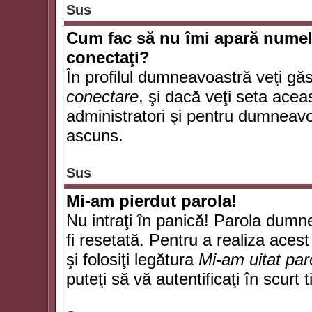
Sus
Cum fac să nu îmi apară numele d
conectaţi?
În profilul dumneavoastră veţi gă
conectare
, şi dacă veţi seta ace
administratori şi pentru dumneavoa
ascuns.
Sus
Mi-am pierdut parola!
Nu intraţi în panică! Parola dumn
fi resetată. Pentru a realiza acest
şi folosiţi legătura
Mi-am uitat par
puteţi să vă autentificaţi în scurt 