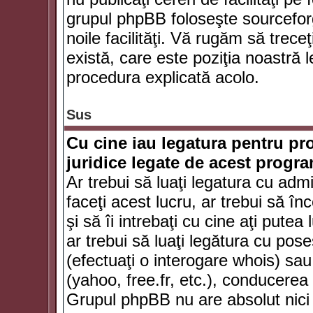
grupul phpBB foloseşte sourceforg
noile facilităţi. Vă rugăm să trece
există, care este poziţia noastră l
procedura explicată acolo.
Sus
Cu cine iau legatura pentru pr
juridice legate de acest progr
Ar trebui să luaţi legatura cu adm
faceţi acest lucru, ar trebui să în
şi să îi intrebaţi cu cine aţi putea
ar trebui să luaţi legătura cu po
(efectuaţi o interogare whois) sa
(yahoo, free.fr, etc.), conducere
Grupul phpBB nu are absolut nici u