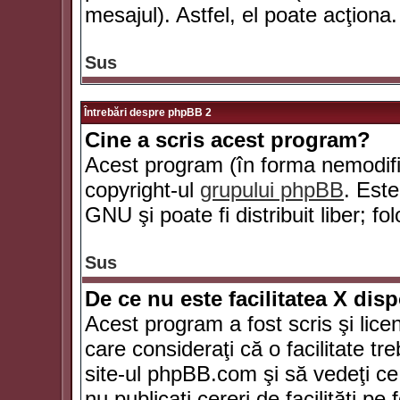
mesajul). Astfel, el poate acţiona.
Sus
Întrebări despre phpBB 2
Cine a scris acest program?
Acest program (în forma nemodific
copyright-ul
grupului phpBB
. Este
GNU şi poate fi distribuit liber; fo
Sus
De ce nu este facilitatea X dis
Acest program a fost scris şi lice
care consideraţi că o facilitate tr
site-ul phpBB.com şi să vedeţi c
nu publicaţi cereri de facilităţi p