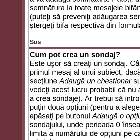
semnătura la toate mesajele bifân
(puteţi să preveniţi adăugarea s
ştergeţi bifa respectivă din formul
Sus
Cum pot crea un sondaj?
Este uşor să creaţi un sondaj. Câ
primul mesaj al unui subiect, dacă
secţiune
Adaugă un chestionar
su
vedeţi acest lucru probabil că nu 
a crea sondaje). Ar trebui să intro
puţin două opţiuni (pentru a alege 
apăsaţi pe butonul
Adaugă o opţi
sondajului, unde perioada 0 înse
limita a numărului de opţiuni pe car