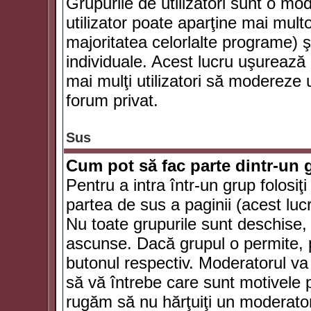
Grupurile de utilizatori sunt o mod
utilizator poate aparţine mai multo
majoritatea celorlalte programe) ş
individuale. Acest lucru uşurează
mai mulţi utilizatori să modereze
forum privat.
Sus
Cum pot să fac parte dintr-un g
Pentru a intra într-un grup folosiţ
partea de sus a paginii (acest lucr
Nu toate grupurile sunt deschise, u
ascunse. Dacă grupul o permite, pu
butonul respectiv. Moderatorul va
să vă întrebe care sunt motivele pe
rugăm să nu hărţuiţi un moderato