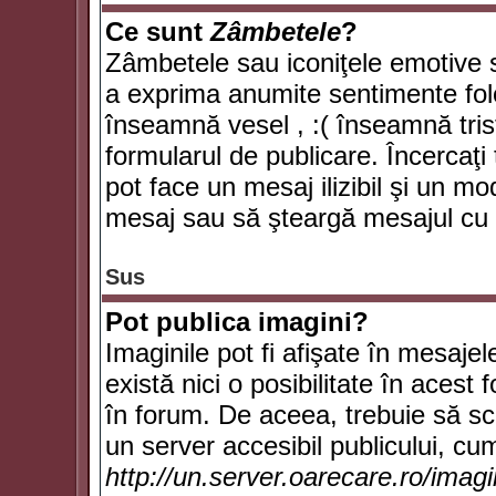
Ce sunt
Zâmbetele
?
Zâmbetele sau iconiţele emotive su
a exprima anumite sentimente fol
înseamnă vesel , :( înseamnă trist
formularul de publicare. Încercaţi 
pot face un mesaj ilizibil şi un mo
mesaj sau să şteargă mesajul cu t
Sus
Pot publica imagini?
Imaginile pot fi afişate în mesaj
există nici o posibilitate în acest
în forum. De aceea, trebuie să scr
un server accesibil publicului, cum
http://un.server.oarecare.ro/imag