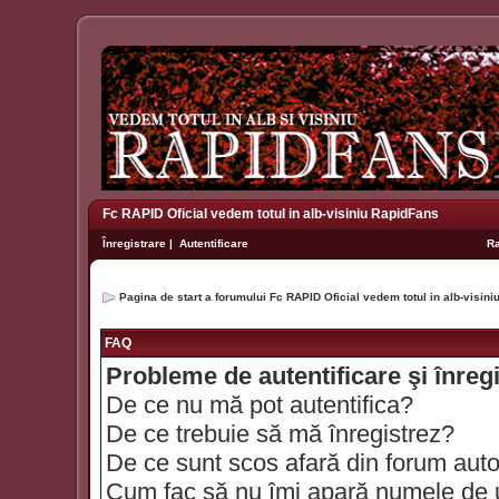
Fc RAPID Oficial vedem totul in alb-visiniu RapidFans
Înregistrare
|
Autentificare
R
Pagina de start a forumului Fc RAPID Oficial vedem totul in alb-visin
FAQ
Probleme de autentificare şi înreg
De ce nu mă pot autentifica?
De ce trebuie să mă înregistrez?
De ce sunt scos afară din forum aut
Cum fac să nu îmi apară numele de util