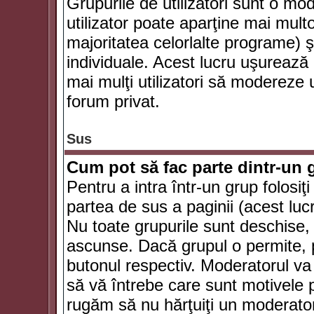
Grupurile de utilizatori sunt o mod
utilizator poate aparţine mai multo
majoritatea celorlalte programe) ş
individuale. Acest lucru uşurează
mai mulţi utilizatori să modereze
forum privat.
Sus
Cum pot să fac parte dintr-un g
Pentru a intra într-un grup folosiţ
partea de sus a paginii (acest lucr
Nu toate grupurile sunt deschise, u
ascunse. Dacă grupul o permite, pu
butonul respectiv. Moderatorul va
să vă întrebe care sunt motivele pe
rugăm să nu hărţuiţi un moderato