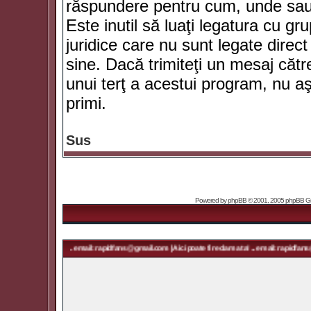
răspundere pentru cum, unde sau 
Este inutil să luaţi legatura cu g
juridice care nu sunt legate dir
sine. Dacă trimiteţi un mesaj căt
unui terţ a acestui program, nu a
primi.
Sus
Powered by
phpBB
© 2001, 2005 phpBB Grou
ama ta! ... email: rapidfans@gmail.com | Aici poate fi reclama ta! ... email: rapidfans@gmail.com