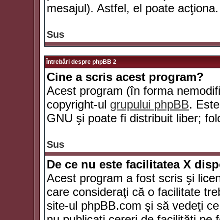
mesajul). Astfel, el poate acţiona.
Sus
Întrebări despre phpBB 2
Cine a scris acest program?
Acest program (în forma nemodific
copyright-ul
grupului phpBB
. Este
GNU şi poate fi distribuit liber; fo
Sus
De ce nu este facilitatea X dis
Acest program a fost scris şi lice
care consideraţi că o facilitate tr
site-ul phpBB.com şi să vedeţi c
nu publicaţi cereri de facilităţi p