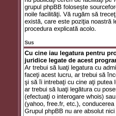
grupul phpBB foloseşte sourceforg
noile facilităţi. Vă rugăm să trece
există, care este poziţia noastră l
procedura explicată acolo.
Sus
Cu cine iau legatura pentru pr
juridice legate de acest progr
Ar trebui să luaţi legatura cu adm
faceţi acest lucru, ar trebui să în
şi să îi intrebaţi cu cine aţi putea
ar trebui să luaţi legătura cu po
(efectuaţi o interogare whois) sa
(yahoo, free.fr, etc.), conducere
Grupul phpBB nu are absolut nici u