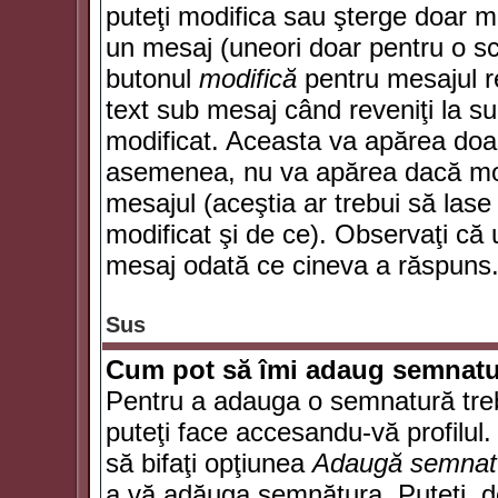
puteţi modifica sau şterge doar 
un mesaj (uneori doar pentru o s
butonul
modifică
pentru mesajul r
text sub mesaj când reveniţi la sub
modificat. Aceasta va apărea doa
asemenea, nu va apărea dacă mode
mesajul (aceştia ar trebui să las
modificat şi de ce). Observaţi că u
mesaj odată ce cineva a răspuns
Sus
Cum pot să îmi adaug semnatu
Pentru a adauga o semnatură trebu
puteţi face accesandu-vă profilul
să bifaţi opţiunea
Adaugă semnat
a vă adăuga semnătura. Puteţi, d