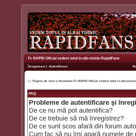
Fc RAPID Oficial vedem totul in alb-visiniu RapidFans
Înregistrare
|
Autentificare
R
Pagina de start a forumului Fc RAPID Oficial vedem totul in alb-visin
FAQ
Probleme de autentificare şi înreg
De ce nu mă pot autentifica?
De ce trebuie să mă înregistrez?
De ce sunt scos afară din forum aut
Cum fac să nu îmi apară numele de util