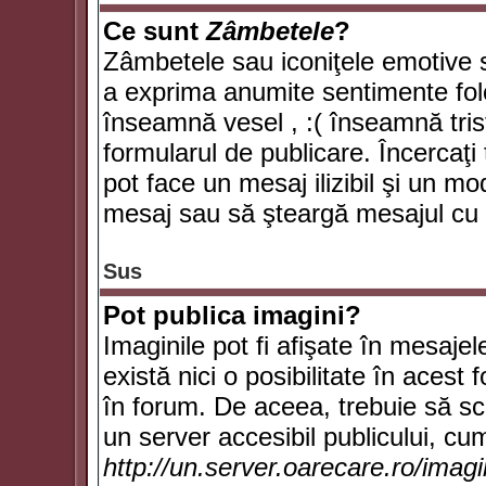
Ce sunt
Zâmbetele
?
Zâmbetele sau iconiţele emotive su
a exprima anumite sentimente fol
înseamnă vesel , :( înseamnă trist
formularul de publicare. Încercaţi 
pot face un mesaj ilizibil şi un mo
mesaj sau să şteargă mesajul cu t
Sus
Pot publica imagini?
Imaginile pot fi afişate în mesaj
există nici o posibilitate în acest
în forum. De aceea, trebuie să scr
un server accesibil publicului, cum
http://un.server.oarecare.ro/imag