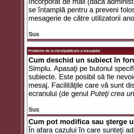
încorporat de mail (dacă administr
se întamplă pentru a preveni folo
mesagerie de către utilizatorii an
Sus
Probleme de scriere/publicare a mesajelor
Cum deschid un subiect în fo
Simplu. Apasaţi pe butonul specifi
subiecte. Este posibil să fie nevoi
mesaj. Facilităţile care vă sunt di
ecranului (de genul
Puteţi crea u
Sus
Cum pot modifica sau şterge 
În afara cazului în care sunteţi a