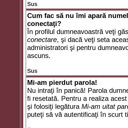
Sus
Cum fac să nu îmi apară numele d
conectaţi?
În profilul dumneavoastră veţi gă
conectare
, şi dacă veţi seta ace
administratori şi pentru dumneavoa
ascuns.
Sus
Mi-am pierdut parola!
Nu intraţi în panică! Parola dumn
fi resetată. Pentru a realiza acest
şi folosiţi legătura
Mi-am uitat par
puteţi să vă autentificaţi în scurt 