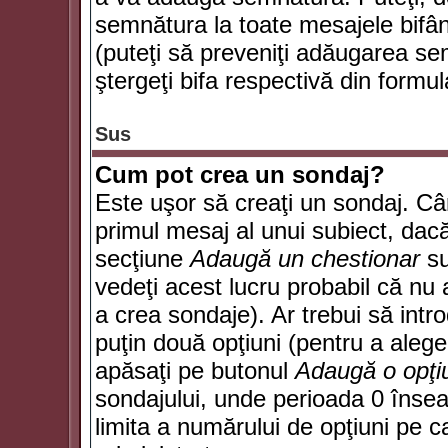
semnătura la toate mesajele bifân
(puteţi să preveniţi adăugarea s
ştergeţi bifa respectivă din formul
Sus
Cum pot crea un sondaj?
Este uşor să creaţi un sondaj. Câ
primul mesaj al unui subiect, dacă
secţiune
Adaugă un chestionar
su
vedeţi acest lucru probabil că nu 
a crea sondaje). Ar trebui să intro
puţin două opţiuni (pentru a alege 
apăsaţi pe butonul
Adaugă o opţi
sondajului, unde perioada 0 înse
limita a numărului de opţiuni pe car