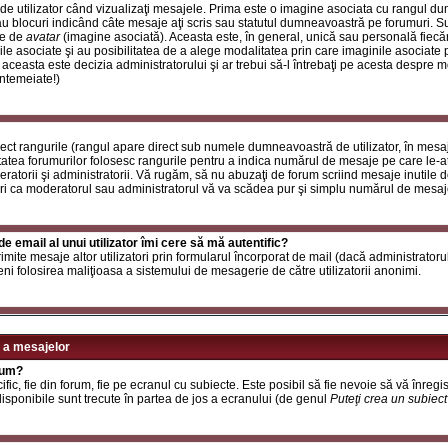
de utilizator când vizualizaţi mesajele. Prima este o imagine asociata cu rangul d
u blocuri indicând câte mesaje aţi scris sau statutul dumneavoastră pe forumuri. S
le de
avatar
(imagine asociată). Aceasta este, în general, unică sau personală fiecăru
e asociate şi au posibilitatea de a alege modalitatea prin care imaginile asociate po
i aceasta este decizia administratorului şi ar trebui să-l întrebaţi pe acesta despre 
întemeiate!)
rect rangurile (rangul apare direct sub numele dumneavoastră de utilizator, în mesaj
itatea forumurilor folosesc rangurile pentru a indica numărul de mesaje pe care le-aţi
deratorii şi administratorii. Vă rugăm, să nu abuzaţi de forum scriind mesaje inutile 
ri ca moderatorul sau administratorul vă va scădea pur şi simplu numărul de mesaj
e email al unui utilizator îmi cere să mă autentific?
t trimite mesaje altor utilizatori prin formularul încorporat de mail (dacă administrator
ni folosirea maliţioasa a sistemului de mesagerie de către utilizatorii anonimi.
 a mesajelor
rum?
ic, fie din forum, fie pe ecranul cu subiecte. Este posibil să fie nevoie să vă înregis
 disponibile sunt trecute în partea de jos a ecranului (de genul
Puteţi crea un subiec