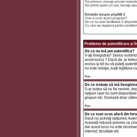
Tot primesc mesaje private nedorit
Am primit spam-uri sau mesaje abuz
Întrebări despre phpBB 2
Cine a scris acest program?
De ce nu este facilitatea X disponib
Cu cine iau legatura pentru problem
Probleme de autentificare şi î
De ce nu mă pot autentifica?
V-aţi înregistrat? Serios vorbind
acest lucru) ? Dacă da, ar trebui
exclus şi tot nu vă puteţi autent
nu este soluţia, luaţi legătura c
Sus
De ce trebuie să mă înregistr
S-ar putea să nu fie nevoie, dep
opţiuni care nu sunt disponibile 
grupuri etc. Durează doar câtev
Sus
De ce sunt scos afară din fo
Dacă nu activaţi opţiunea
Auten
Această măsură previne ca cinev
dar acest lucru nu este recomand
internet, facultate etc