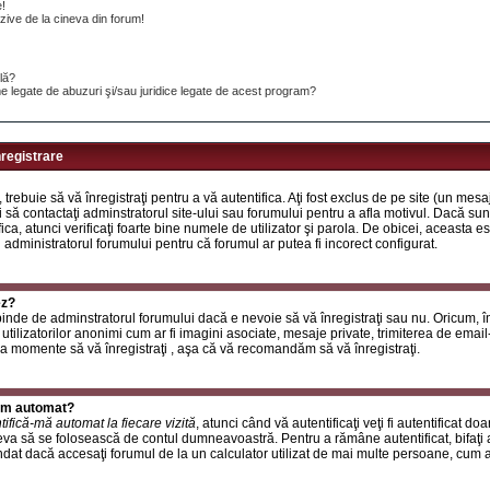
e!
ive de la cineva din forum!
ilă?
e legate de abuzuri şi/sau juridice legate de acest program?
nregistrare
, trebuie să vă înregistraţi pentru a vă autentifica. Aţi fost exclus de pe site (un mes
 să contactaţi adminstratorul site-ului sau forumului pentru a afla motivul. Dacă sunte
ifica, atunci verificaţi foarte bine numele de utilizator şi parola. De obicei, aceasta
u administratorul forumului pentru că forumul ar putea fi incorect configurat.
ez?
inde de adminstratorul forumului dacă e nevoie să vă înregistraţi sau nu. Oricum, în
utilizatorilor anonimi cum ar fi imagini asociate, mesaje private, trimiterea de email-ur
a momente să vă înregistraţi , aşa că vă recomandăm să vă înregistraţi.
rum automat?
tifică-mă automat la fiecare vizită
, atunci când vă autentificaţi veţi fi autentificat do
a să se folosească de contul dumneavoastră. Pentru a rămâne autentificat, bifaţi a
at dacă accesaţi forumul de la un calculator utilizat de mai multe persoane, cum ar