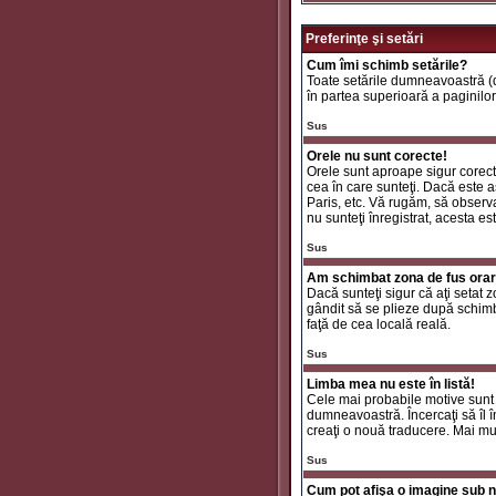
Preferinţe şi setări
Cum îmi schimb setările?
Toate setările dumneavoastră (da
în partea superioară a paginilor
Sus
Orele nu sunt corecte!
Orele sunt aproape sigur corecte
cea în care sunteţi. Dacă este aş
Paris, etc. Vă rugăm, să observaţ
nu sunteţi înregistrat, acesta e
Sus
Am schimbat zona de fus orar ş
Dacă sunteţi sigur că aţi setat 
gândit să se plieze după schimbă
faţă de cea locală reală.
Sus
Limba mea nu este în listă!
Cele mai probabile motive sunt 
dumneavoastră. Încercaţi să îl î
creaţi o nouă traducere. Mai mul
Sus
Cum pot afişa o imagine sub n