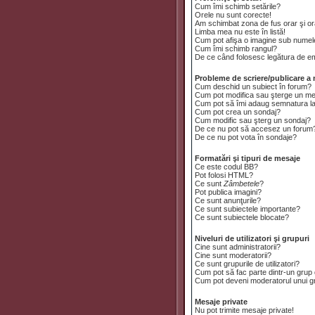
Cum îmi schimb setările?
Orele nu sunt corecte!
Am schimbat zona de fus orar şi ora
Limba mea nu este în listă!
Cum pot afişa o imagine sub numele
Cum îmi schimb rangul?
De ce când folosesc legătura de emai
Probleme de scriere/publicare a 
Cum deschid un subiect în forum?
Cum pot modifica sau şterge un m
Cum pot să îmi adaug semnatura l
Cum pot crea un sondaj?
Cum modific sau şterg un sondaj?
De ce nu pot să accesez un forum
De ce nu pot vota în sondaje?
Formatări şi tipuri de mesaje
Ce este codul BB?
Pot folosi HTML?
Ce sunt
Zâmbetele
?
Pot publica imagini?
Ce sunt anunţurile?
Ce sunt subiectele importante?
Ce sunt subiectele blocate?
Niveluri de utilizatori şi grupuri
Cine sunt administratorii?
Cine sunt moderatorii?
Ce sunt grupurile de utilizatori?
Cum pot să fac parte dintr-un grup d
Cum pot deveni moderatorul unui gru
Mesaje private
Nu pot trimite mesaje private!