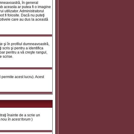
umneavoastră, în general
ub aceasta ar putea fi o imagine
i utilizator. Administratorul
t fi folosite. Dacă nu puteţi
motivele care au dus la această
e şi în profilul dumneavoastră,
 scris şi pentru a identifica
doar pentru a vă creşte rangul,
e scrise.
ul permite acest lucru). Acest
traţi înainte de a scrie un
t nou în acest forum
)