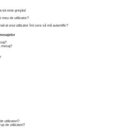
 tot este greşita!
 meu de utilizator?
l al unui utilizator îmi cere să mă autentific?
mesajelor
esaj?
a mesaj?
?
e utilizatori?
p de utilizatori?