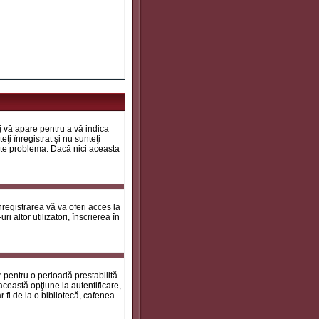
aj vă apare pentru a vă indica
ţi înregistrat şi nu sunteţi
 este problema. Dacă nici aceasta
registrarea vă va oferi acces la
i altor utilizatori, înscrierea în
ar pentru o perioadă prestabilită.
ceastă opţiune la autentificare,
 fi de la o bibliotecă, cafenea