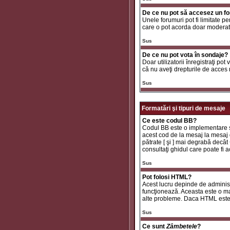
De ce nu pot să accesez un f
Unele forumuri pot fi limitate pe
care o pot acorda doar moderator
Sus
De ce nu pot vota în sondaje?
Doar utilizatorii înregistraţi pot
că nu aveţi drepturile de acces
Sus
Formatări şi tipuri de mesaje
Ce este codul BB?
Codul BB este o implementare sp
acest cod de la mesaj la mesaj d
pătrate [ şi ] mai degrabă decât
consultaţi ghidul care poate fi
Sus
Pot folosi HTML?
Acest lucru depinde de administr
funcţionează. Aceasta este o 
alte probleme. Daca HTML este ac
Sus
Ce sunt
Zâmbetele
?