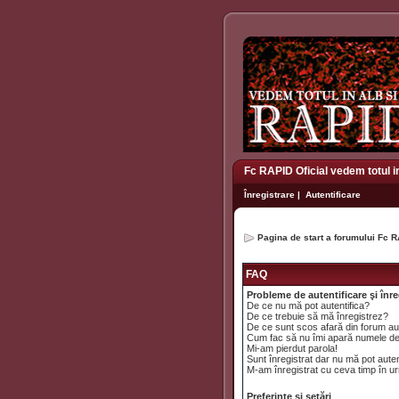
Fc RAPID Oficial vedem totul i
Înregistrare
|
Autentificare
Pagina de start a forumului Fc R
FAQ
Probleme de autentificare şi înre
De ce nu mă pot autentifica?
De ce trebuie să mă înregistrez?
De ce sunt scos afară din forum a
Cum fac să nu îmi apară numele de uti
Mi-am pierdut parola!
Sunt înregistrat dar nu mă pot auten
M-am înregistrat cu ceva timp în ur
Preferinţe şi setări