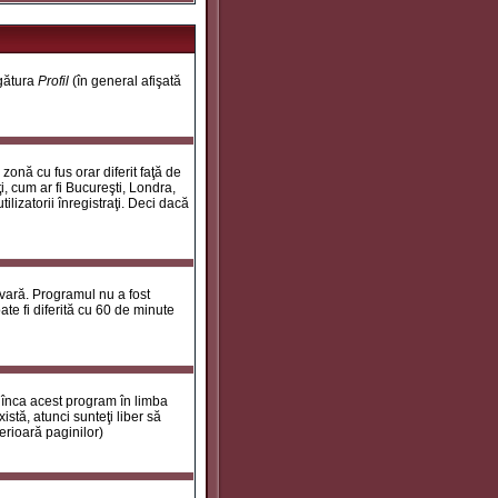
egătura
Profil
(în general afişată
onă cu fus orar diferit faţă de
i, cum ar fi Bucureşti, Londra,
ilizatorii înregistraţi. Deci dacă
 vară. Programul nu a fost
te fi diferită cu 60 de minute
 înca acest program în limba
stă, atunci sunteţi liber să
erioară paginilor)