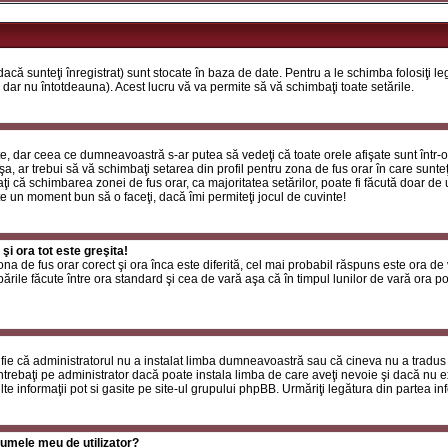
că sunteţi înregistrat) sunt stocate în baza de date. Pentru a le schimba folosiţi l
 dar nu întotdeauna). Acest lucru vă va permite să vă schimbaţi toate setările.
, dar ceea ce dumneavoastră s-ar putea să vedeţi că toate orele afişate sunt într-o z
a, ar trebui să vă schimbaţi setarea din profil pentru zona de fus orar în care sunteţ
i că schimbarea zonei de fus orar, ca majoritatea setărilor, poate fi făcută doar de ut
ste un moment bun să o faceţi, dacă îmi permiteţi jocul de cuvinte!
i ora tot este greşita!
zona de fus orar corect şi ora înca este diferită, cel mai probabil răspuns este ora de
rile făcute între ora standard şi cea de vară aşa că în timpul lunilor de vară ora poa
fie că administratorul nu a instalat limba dumneavoastră sau că cineva nu a tradus
ntrebaţi pe administrator dacă poate instala limba de care aveţi nevoie şi dacă nu exi
te informaţii pot si gasite pe site-ul grupului phpBB. Urmăriţi legătura din partea inf
umele meu de utilizator?