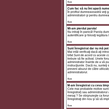
Sus
Cum fac să nu îmi apară numele 
În profilul dumneavoastră veţi 
administratori şi pentru dumneav
Sus
Mi-am pierdut parola!
Nu intraţi în panică! Parola dum
autentificare şi folosiţi legătura
Sus
Sunt înregistrat dar nu mă pot 
Mai intâi verificaţi dacă aţi int
bifat
Sunt de acord cu aceste co
trebuie să fie activat. Unele for
administrator înainte de a vă put
instrucţiunile. Dacă nu, sunteţi
preveni abuzul de către utilizat
administratorul.
Sus
M-am înregistrat cu ceva timp
Cele mai probabile motive sunt: a
înregistrat) sau administratorul
mesaj ? Se obişnuieşte ca forum
înregistraţi din nou şi să vă impli
Sus