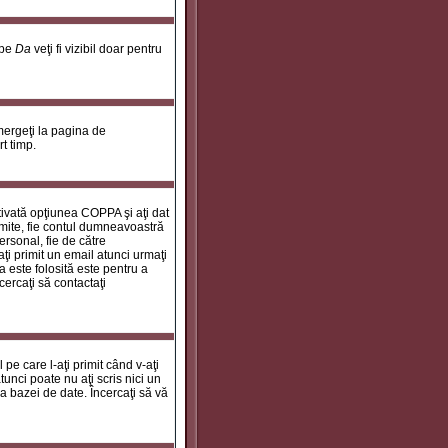
 pe
Da
veţi fi vizibil doar pentru
 mergeţi la pagina de
rt timp.
ctivată opţiunea COPPA şi aţi dat
rimite, fie contul dumneavoastră
personal, fie de către
aţi primit un email atunci urmaţi
a este folosită este pentru a
cercaţi să contactaţi
 pe care l-aţi primit când v-aţi
unci poate nu aţi scris nici un
a bazei de date. Încercaţi să vă