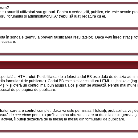
orum?
ntru anumiţi utilizatori sau grupuri. Pentru a vedea, citi, publica, etc. este nevoie p
ul forumului şi administratorul. Ar trebui să luaţi legatura cu ei.
 vota în sondaje (pentru a preveni falsificarea rezultatelor). Daca v-aţi înregistrat şi t
 necesare.
ecială a HTML-ului. Posibilitatea de a folosi codul BB este dată de decizia adminis
in formularul de publicare). Codul BB este similar ca stil cu HTML-ul, balizele (tag-
 < şi > şi oferă un control mai bun asupra a ce şi cum se afişează. Pentru mai multe
 accesat de pe pagina de publicare.
ator, care are control complet. Dacă vă este permis să îl folosiţi, probabil că veţi 
masură de
securitate
pentru a preîntampina abuzurile care ar duce la distrugerea aşe
tivat, îl puteţi dezactiva de la mesaj la mesaj din formularul de publicare.