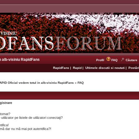
n alb-visiniu RapidFans
Profil
FAQ
Căutare
RapidFans
|
Rapid
|
Ultimele discutii si noutati
|
Postări
APID Oficial vedem totul in alb-visiniu RapidFans
»
FAQ
gistrare
utomat?
lizator pe listele de utilizatori conectaţi?
tifica!
mă dar nu mă mai pot autentifica?!