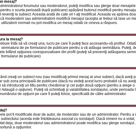
 un mesaj?
i administratorul forumului sau moderatorul, puteţi modifica sau şterge doar mesaje
 pentru o scurta perioadă după publicare) apăsând butonul
modifică
pentru mesajul
reveniţi la subiect. Aceasta arată de cate ori l-aţi modificat. Aceasta va apărea do
 moderatorii sau administratorii modifică mesajul (aceştia ar trebui să lase un m
ă utilizatorii normali nu pot modifica un mesaj odată ce cineva a răspuns.
ura la mesaj?
buie întâi să vă creaţi una, lucru pe care îl puteţi face accesandu-vă profilul. Oda
 semnatura
de pe formularul de publicare pentru a vă adăuga semnătura. Puteţi, 
ele bifând opţiunea corespunzatoare din profil (puteţi să preveniţi adăugarea sem
n formularul de publicare)
ând creaţi un subiect nou (sau modificaţi primul mesaj al unui subiect, dacă aveţi p
ar
sub zona principală de publicare (dacă nu vedeţi acest lucru probabil că nu aveţi
 să introduceţi un titlu pentru chestionar şi cel puţin două opţiuni (pentru a alege o 
l
Adaugă o opţiune
). Puteţi să schimbaţi şi valabilitatea sondajului, unde perioad
 numărului de opţiuni pe care îl puteţi folosi, specificată de către administrator.
daj?
ele pot fi modificate doar de autor, de moderator sau de un administrator. Pentru a
 subiectului (acesta este întotdeauna asociat cu sondajul). Dacă nimeni nu a votat, 
otat deja, doar moderatorul sau administratorul poate modifica sau şterge sondajul.
ortună a opţiunilor.