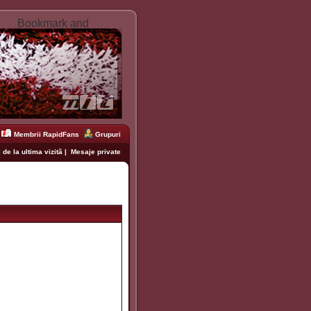
Membrii RapidFans
Grupuri
 de la ultima vizită
|
Mesaje private