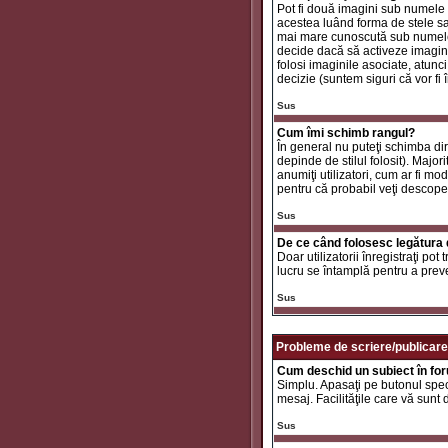
Pot fi două imagini sub numele 
acestea luând forma de stele sa
mai mare cunoscută sub nume
decide dacă să activeze imaginil
folosi imaginile asociate, atunc
decizie (suntem siguri că vor fi 
Sus
Cum îmi schimb rangul?
În general nu puteţi schimba di
depinde de stilul folosit). Major
anumiţi utilizatori, cum ar fi mo
pentru că probabil veţi descope
Sus
De ce când folosesc legătura d
Doar utilizatorii înregistraţi po
lucru se întamplă pentru a preve
Sus
Probleme de scriere/publicare
Cum deschid un subiect în fo
Simplu. Apasaţi pe butonul specif
mesaj. Facilităţile care vă sunt
Sus