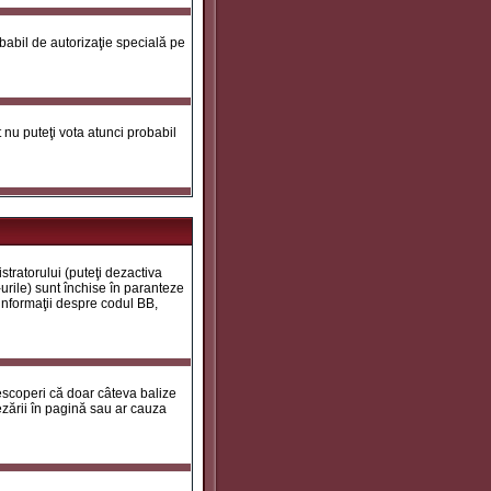
robabil de autorizaţie specială pe
ot nu puteţi vota atunci probabil
tratorului (puteţi dezactiva
urile) sunt închise în paranteze
 informaţii despre codul BB,
descoperi că doar câteva balize
zării în pagină sau ar cauza