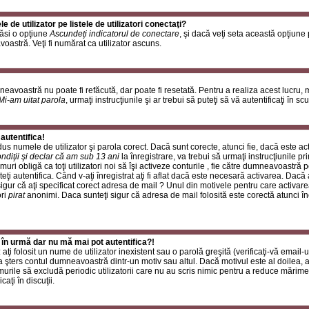
de utilizator pe listele de utilizatori conectaţi?
găsi o opţiune
Ascundeţi indicatorul de conectare
, şi dacă veţi seta această opţiune
oastră. Veţi fi numărat ca utilizator ascuns.
neavoastră nu poate fi refăcută, dar poate fi resetată. Pentru a realiza acest lucru,
Mi-am uitat parola
, urmaţi instrucţiunile şi ar trebui să puteţi să vă autentificaţi în scu
autentifica!
rodus numele de utilizator şi parola corect. Dacă sunt corecte, atunci fie, dacă este a
ndiţii şi declar că am sub 13 ani
la înregistrare, va trebui să urmaţi instrucţiunile p
umuri obligă ca toţi utilizatori noi să îşi activeze conturile , fie către dumneavoastră 
eţi autentifica. Când v-aţi înregistrat aţi fi aflat dacă este necesară activarea. Dacă 
 sigur că aţi specificat corect adresa de mail ? Unul din motivele pentru care activare
ori
pirat
anonimi. Daca sunteţi sigur că adresa de mail folosită este corectă atunci în
 în urmă dar nu mă mai pot autentifica?!
ţi folosit un nume de utilizator inexistent sau o parolă greşită (verificaţi-vă email-ul
 a şters contul dumneavoastră dintr-un motiv sau altul. Dacă motivul este al doilea, at
urile să excludă periodic utilizatorii care nu au scris nimic pentru a reduce mărime
caţi în discuţii.