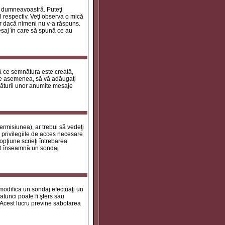
le dumneavoastră. Puteţi
 respectiv. Veţi observa o mică
ar dacă nimeni nu v-a răspuns.
esaj în care să spună ce au
tă ce semnătura este creată,
de asemenea, să vă adăugaţi
năturii unor anumite mesaje
ermisiunea), ar trebui să vedeţi
 privilegiile de acces necesare
opţiune scrieţi întrebarea
a 0 înseamnă un sondaj
 modifica un sondaj efectuaţi un
atunci poate fi şters sau
 Acest lucru previne sabotarea