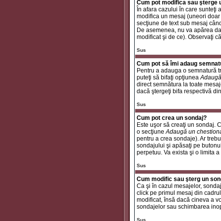
Cum pot modifica sau şterge
În afara cazului în care sunteţ
modifica un mesaj (uneori doar
secţiune de text sub mesaj când 
De asemenea, nu va apărea dacă
modificat şi de ce). Observaţi c
Sus
Cum pot să îmi adaug semnat
Pentru a adauga o semnatură tre
puteţi să bifaţi opţiunea
Adaugă
direct semnătura la toate mesaj
dacă ştergeţi bifa respectivă di
Sus
Cum pot crea un sondaj?
Este uşor să creaţi un sondaj. C
o secţiune
Adaugă un chestion
pentru a crea sondaje). Ar trebui
sondajului şi apăsaţi pe butonu
perpetuu. Va exista şi o limita a
Sus
Cum modific sau şterg un son
Ca şi în cazul mesajelor, sondaj
click pe primul mesaj din cadrul
modificat, însă dacă cineva a v
sondajelor sau schimbarea inop
Sus