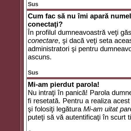
Sus
Cum fac să nu îmi apară numele d
conectaţi?
În profilul dumneavoastră veţi gă
conectare
, şi dacă veţi seta ace
administratori şi pentru dumneavoa
ascuns.
Sus
Mi-am pierdut parola!
Nu intraţi în panică! Parola dumn
fi resetată. Pentru a realiza acest
şi folosiţi legătura
Mi-am uitat par
puteţi să vă autentificaţi în scurt 