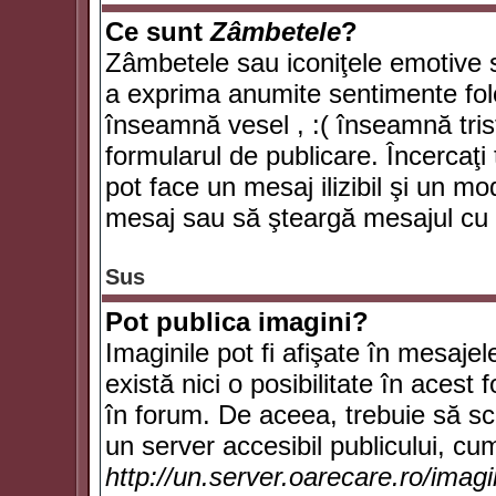
Ce sunt
Zâmbetele
?
Zâmbetele sau iconiţele emotive su
a exprima anumite sentimente fol
înseamnă vesel , :( înseamnă trist
formularul de publicare. Încercaţi 
pot face un mesaj ilizibil şi un mo
mesaj sau să şteargă mesajul cu t
Sus
Pot publica imagini?
Imaginile pot fi afişate în mesaj
există nici o posibilitate în acest
în forum. De aceea, trebuie să scr
un server accesibil publicului, cum
http://un.server.oarecare.ro/imag