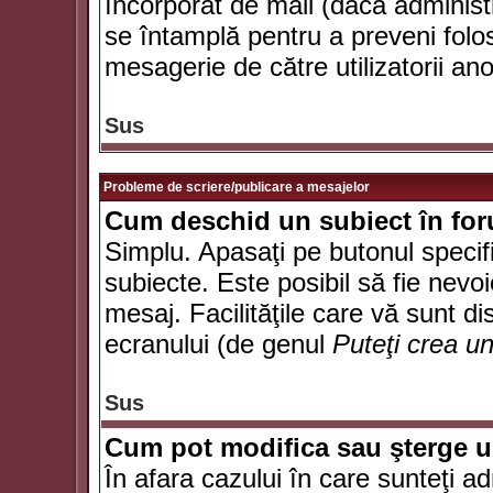
încorporat de mail (dacă administr
se întamplă pentru a preveni folo
mesagerie de către utilizatorii an
Sus
Probleme de scriere/publicare a mesajelor
Cum deschid un subiect în fo
Simplu. Apasaţi pe butonul specifi
subiecte. Este posibil să fie nevoi
mesaj. Facilităţile care vă sunt di
ecranului (de genul
Puteţi crea u
Sus
Cum pot modifica sau şterge 
În afara cazului în care sunteţi a