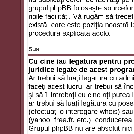
grupul phpBB foloseşte sourceforg
noile facilităţi. Vă rugăm să trece
există, care este poziţia noastră l
procedura explicată acolo.
Sus
Cu cine iau legatura pentru pr
juridice legate de acest progr
Ar trebui să luaţi legatura cu adm
faceţi acest lucru, ar trebui să în
şi să îi intrebaţi cu cine aţi putea
ar trebui să luaţi legătura cu po
(efectuaţi o interogare whois) sa
(yahoo, free.fr, etc.), conducere
Grupul phpBB nu are absolut nici u