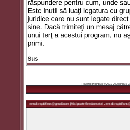
răspundere pentru cum, unde sau 
Este inutil să luaţi legatura cu g
juridice care nu sunt legate dir
sine. Dacă trimiteţi un mesaj căt
unui terţ a acestui program, nu a
primi.
Sus
Powered by
phpBB
© 2001, 2005 phpBB Grou
ma ta! ... email: rapidfans@gmail.com | Aici poate fi reclama ta! ... email: rapidfans@gmail.com