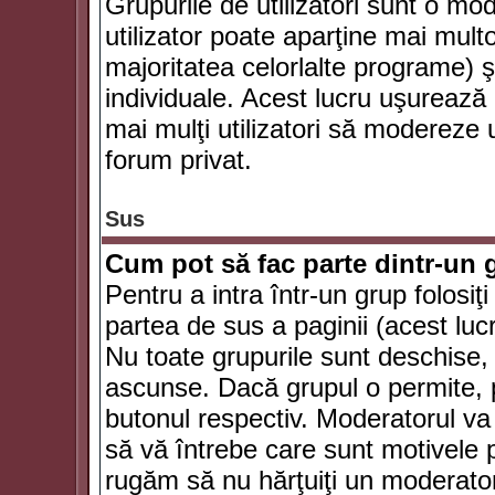
Grupurile de utilizatori sunt o mod
utilizator poate aparţine mai multo
majoritatea celorlalte programe) ş
individuale. Acest lucru uşurează
mai mulţi utilizatori să modereze
forum privat.
Sus
Cum pot să fac parte dintr-un g
Pentru a intra într-un grup folosiţ
partea de sus a paginii (acest lucr
Nu toate grupurile sunt deschise, u
ascunse. Dacă grupul o permite, pu
butonul respectiv. Moderatorul va
să vă întrebe care sunt motivele pe
rugăm să nu hărţuiţi un moderato