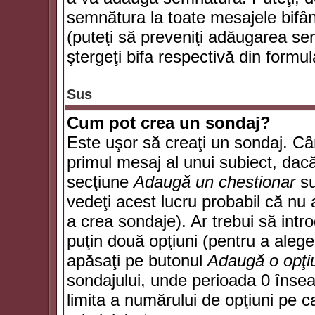
semnătura la toate mesajele bifân
(puteţi să preveniţi adăugarea s
ştergeţi bifa respectivă din formul
Sus
Cum pot crea un sondaj?
Este uşor să creaţi un sondaj. Câ
primul mesaj al unui subiect, dacă
secţiune
Adaugă un chestionar
su
vedeţi acest lucru probabil că nu 
a crea sondaje). Ar trebui să intro
puţin două opţiuni (pentru a alege 
apăsaţi pe butonul
Adaugă o opţi
sondajului, unde perioada 0 înse
limita a numărului de opţiuni pe car