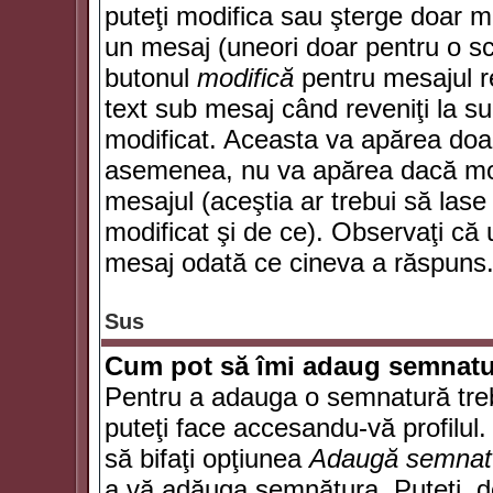
puteţi modifica sau şterge doar 
un mesaj (uneori doar pentru o s
butonul
modifică
pentru mesajul r
text sub mesaj când reveniţi la sub
modificat. Aceasta va apărea doa
asemenea, nu va apărea dacă mode
mesajul (aceştia ar trebui să las
modificat şi de ce). Observaţi că u
mesaj odată ce cineva a răspuns
Sus
Cum pot să îmi adaug semnatu
Pentru a adauga o semnatură trebu
puteţi face accesandu-vă profilul
să bifaţi opţiunea
Adaugă semnat
a vă adăuga semnătura. Puteţi, d