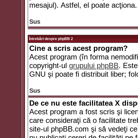
mesajul). Astfel, el poate acţiona.
Sus
Întrebări despre phpBB 2
Cine a scris acest program?
Acest program (în forma nemodific
copyright-ul
grupului phpBB
. Este
GNU şi poate fi distribuit liber; fo
Sus
De ce nu este facilitatea X dis
Acest program a fost scris şi lice
care consideraţi că o facilitate tr
site-ul phpBB.com şi să vedeţi c
nu publicaţi cereri de facilităţi p