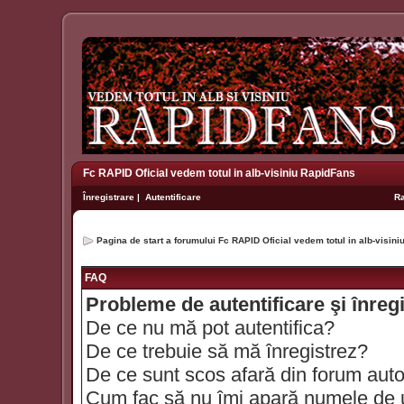
Fc RAPID Oficial vedem totul in alb-visiniu RapidFans
Înregistrare
|
Autentificare
R
Pagina de start a forumului Fc RAPID Oficial vedem totul in alb-visin
FAQ
Probleme de autentificare şi înreg
De ce nu mă pot autentifica?
De ce trebuie să mă înregistrez?
De ce sunt scos afară din forum aut
Cum fac să nu îmi apară numele de util