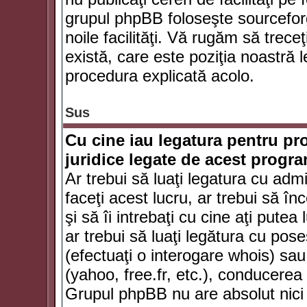
grupul phpBB foloseşte sourceforg
noile facilităţi. Vă rugăm să trece
există, care este poziţia noastră l
procedura explicată acolo.
Sus
Cu cine iau legatura pentru pr
juridice legate de acest progr
Ar trebui să luaţi legatura cu adm
faceţi acest lucru, ar trebui să în
şi să îi intrebaţi cu cine aţi putea
ar trebui să luaţi legătura cu po
(efectuaţi o interogare whois) sa
(yahoo, free.fr, etc.), conducere
Grupul phpBB nu are absolut nici u