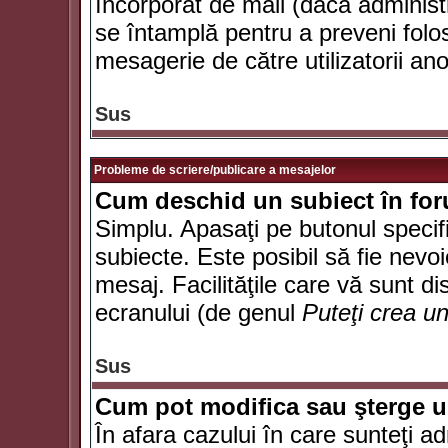
încorporat de mail (dacă administr
se întamplă pentru a preveni folo
mesagerie de către utilizatorii an
Sus
Probleme de scriere/publicare a mesajelor
Cum deschid un subiect în fo
Simplu. Apasaţi pe butonul specifi
subiecte. Este posibil să fie nevoi
mesaj. Facilităţile care vă sunt di
ecranului (de genul
Puteţi crea u
Sus
Cum pot modifica sau şterge 
În afara cazului în care sunteţi a