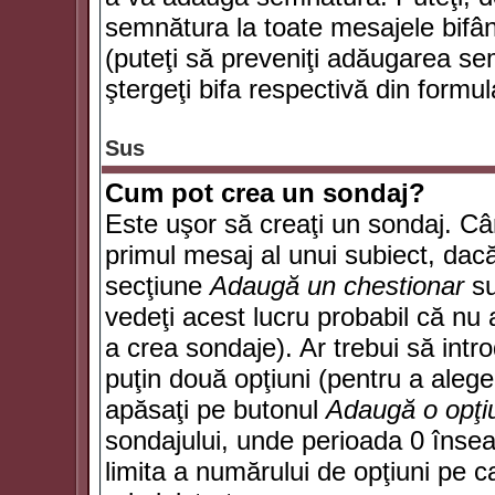
semnătura la toate mesajele bifân
(puteţi să preveniţi adăugarea s
ştergeţi bifa respectivă din formul
Sus
Cum pot crea un sondaj?
Este uşor să creaţi un sondaj. Câ
primul mesaj al unui subiect, dacă
secţiune
Adaugă un chestionar
su
vedeţi acest lucru probabil că nu 
a crea sondaje). Ar trebui să intro
puţin două opţiuni (pentru a alege 
apăsaţi pe butonul
Adaugă o opţi
sondajului, unde perioada 0 înse
limita a numărului de opţiuni pe car