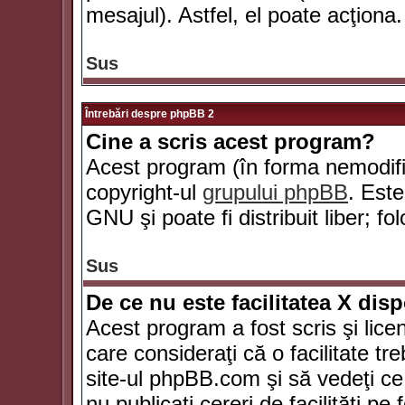
mesajul). Astfel, el poate acţiona.
Sus
Întrebări despre phpBB 2
Cine a scris acest program?
Acest program (în forma nemodific
copyright-ul
grupului phpBB
. Este
GNU şi poate fi distribuit liber; fo
Sus
De ce nu este facilitatea X dis
Acest program a fost scris şi lice
care consideraţi că o facilitate tr
site-ul phpBB.com şi să vedeţi c
nu publicaţi cereri de facilităţi p