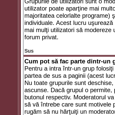
Grupurile de utilizatori sunt o mod
utilizator poate aparţine mai multo
majoritatea celorlalte programe) ş
individuale. Acest lucru uşurează
mai mulţi utilizatori să modereze
forum privat.
Sus
Cum pot să fac parte dintr-un g
Pentru a intra într-un grup folosiţ
partea de sus a paginii (acest lucr
Nu toate grupurile sunt deschise, u
ascunse. Dacă grupul o permite, pu
butonul respectiv. Moderatorul va
să vă întrebe care sunt motivele pe
rugăm să nu hărţuiţi un moderato