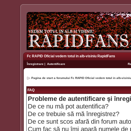
Fc RAPID Oficial vedem totul in alb-visiniu RapidFans
Înregistrare
|
Autentificare
R
Pagina de start a forumului Fc RAPID Oficial vedem totul in alb-visin
FAQ
Probleme de autentificare şi înreg
De ce nu mă pot autentifica?
De ce trebuie să mă înregistrez?
De ce sunt scos afară din forum aut
Cum fac să nu îmi apară numele de util