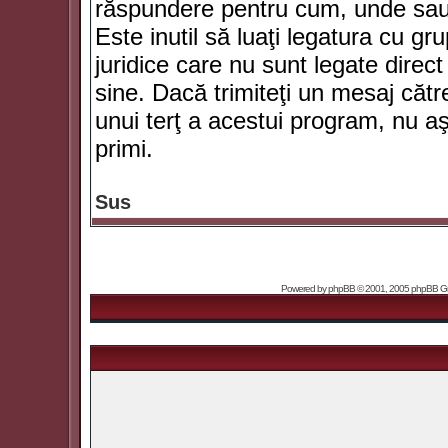
răspundere pentru cum, unde sau 
Este inutil să luaţi legatura cu g
juridice care nu sunt legate dir
sine. Dacă trimiteţi un mesaj căt
unui terţ a acestui program, nu a
primi.
Sus
Powered by
phpBB
© 2001, 2005 phpBB Grou