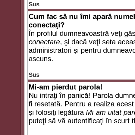
Sus
Cum fac să nu îmi apară numele d
conectaţi?
În profilul dumneavoastră veţi gă
conectare
, şi dacă veţi seta ace
administratori şi pentru dumneavoa
ascuns.
Sus
Mi-am pierdut parola!
Nu intraţi în panică! Parola dumn
fi resetată. Pentru a realiza acest
şi folosiţi legătura
Mi-am uitat par
puteţi să vă autentificaţi în scurt 