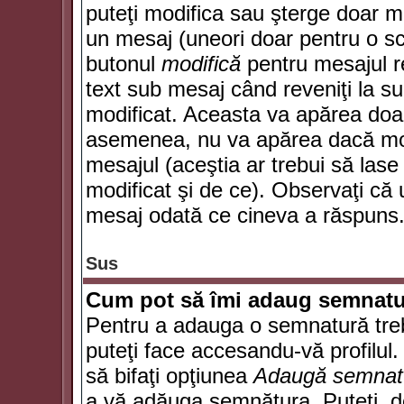
puteţi modifica sau şterge doar 
un mesaj (uneori doar pentru o s
butonul
modifică
pentru mesajul r
text sub mesaj când reveniţi la sub
modificat. Aceasta va apărea doa
asemenea, nu va apărea dacă mode
mesajul (aceştia ar trebui să las
modificat şi de ce). Observaţi că u
mesaj odată ce cineva a răspuns
Sus
Cum pot să îmi adaug semnatu
Pentru a adauga o semnatură trebu
puteţi face accesandu-vă profilul
să bifaţi opţiunea
Adaugă semnat
a vă adăuga semnătura. Puteţi, d