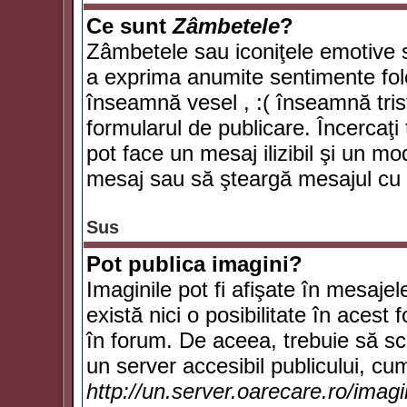
Ce sunt
Zâmbetele
?
Zâmbetele sau iconiţele emotive su
a exprima anumite sentimente fol
înseamnă vesel , :( înseamnă trist
formularul de publicare. Încercaţi 
pot face un mesaj ilizibil şi un mo
mesaj sau să şteargă mesajul cu t
Sus
Pot publica imagini?
Imaginile pot fi afişate în mesaj
există nici o posibilitate în acest
în forum. De aceea, trebuie să scr
un server accesibil publicului, cum
http://un.server.oarecare.ro/imag