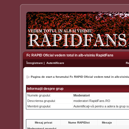
Fc RAPID Oficial vedem totul in alb-visiniu RapidFans
Înregistrare
|
Autentificare
R
Pagina de start a forumului Fc RAPID Oficial vedem totul in alb-visin
Informaţii despre grup
Numele grupului:
Moderatori
Descrierea grupului:
moderatori RapidFans.RO
Membrii grupului:
Autentificaţi-vă pentru a adera la grup
Mesaj privat
Nume RAPIDist
Mesaje
Moderatorul grupului