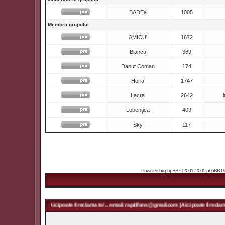
BADEa
1005
Membrii grupului
AMICU'
1672
Bianca
369
Danut Coman
174
Horia
1747
Lacra
2642
l
Lobonţica
409
Sky
117
Powered by
phpBB
© 2001, 2005 phpBB Grou
idfans@gmail.com | Aici poate fi reclama ta! ... email: rapidfans@gmail.com | Aici poate fi reclama