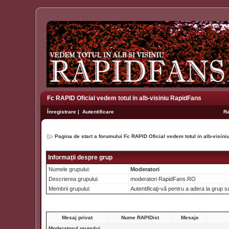
Fc RAPID Oficial vedem totul in alb-visiniu RapidFans
Înregistrare
|
Autentificare
R
Pagina de start a forumului Fc RAPID Oficial vedem totul in alb-visin
Informaţii despre grup
Numele grupului:
Moderatori
Descrierea grupului:
moderatori RapidFans.RO
Membrii grupului:
Autentificaţi-vă pentru a adera la grup
Mesaj privat
Nume RAPIDist
Mesaje
Moderatorul grupului