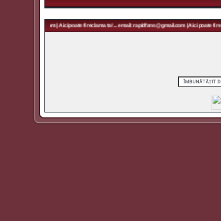
 rapidfans@gmail.com | Aici poate fi reclama ta! ... email: rapidfans@gmail.com | Aici poate fi rec