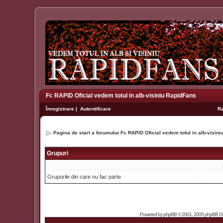
Fc RAPID Oficial vedem totul in alb-visiniu RapidFans
Înregistrare
|
Autentificare
R
Pagina de start a forumului Fc RAPID Oficial vedem totul in alb-visin
Grupuri
Grupurile din care nu fac parte
Powered by
phpBB
© 2001, 2005 phpBB Grou