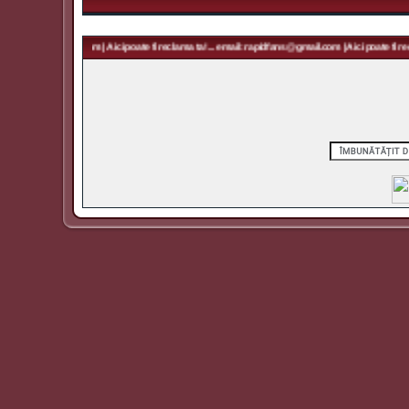
 rapidfans@gmail.com | Aici poate fi reclama ta! ... email: rapidfans@gmail.com | Aici poate fi recl