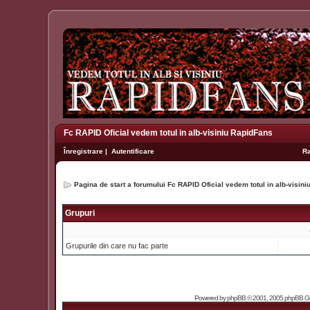
Fc RAPID Oficial vedem totul in alb-visiniu RapidFans
Înregistrare
|
Autentificare
R
Pagina de start a forumului Fc RAPID Oficial vedem totul in alb-visin
Grupuri
Grupurile din care nu fac parte
Powered by
phpBB
© 2001, 2005 phpBB Grou