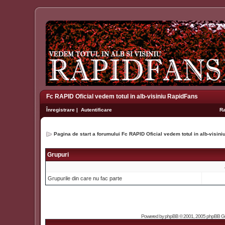
Fc RAPID Oficial vedem totul in alb-visiniu RapidFans
Înregistrare
|
Autentificare
R
Pagina de start a forumului Fc RAPID Oficial vedem totul in alb-visin
Grupuri
Grupurile din care nu fac parte
Powered by
phpBB
© 2001, 2005 phpBB Grou