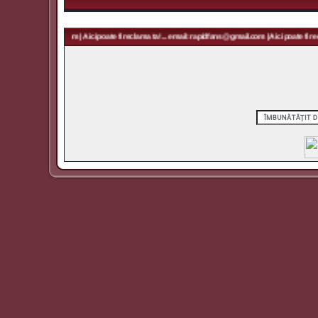
 rapidfans@gmail.com | Aici poate fi reclama ta! ... email: rapidfans@gmail.com | Aici poate fi recl