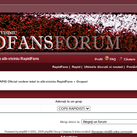
n alb-visiniu RapidFans
Profil
FAQ
Căutare
RapidFans
|
Rapid
|
Ultimele discutii si noutati
|
Postări
APID Oficial vedem totul in alb-visiniu RapidFans
»
Grupuri
Aderaţi la un grup
Mergi direct la:
Powered by
phpBB
© 2001, 2005 phpBB Group | Varianta în limba română:
Romanian phpBB online community