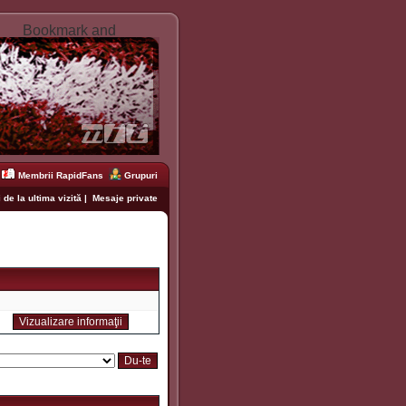
Membrii RapidFans
Grupuri
 de la ultima vizită
|
Mesaje private