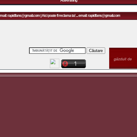
Advertising
mail: rapidfans@gmail.com | Aici poate fi reclama ta! ... email: rapidfans@gmail.com