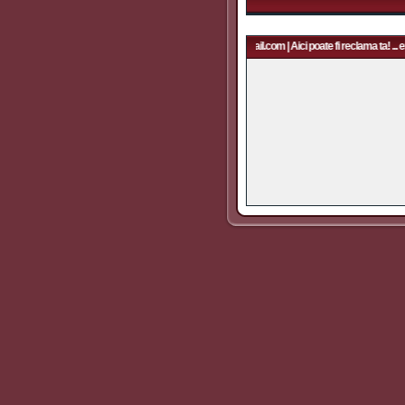
Aici poate fi reclama ta! ... email: rapidfans@gmail.com | Aici poate fi reclama ta! ... e