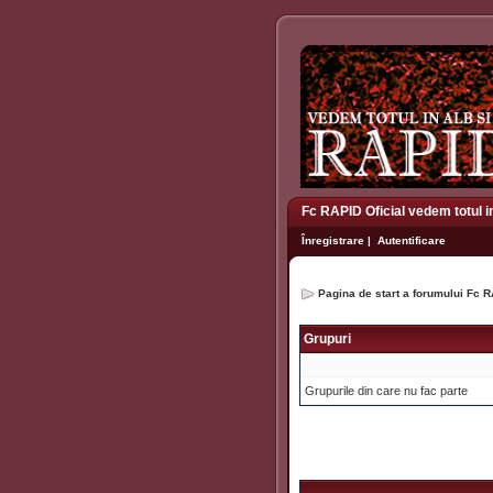
Fc RAPID Oficial vedem totul i
Înregistrare
|
Autentificare
Pagina de start a forumului Fc R
Grupuri
Grupurile din care nu fac parte