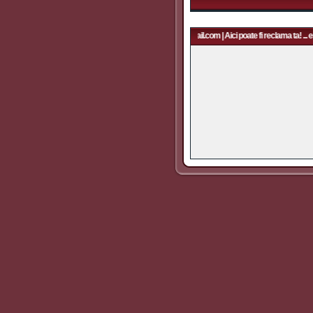
Aici poate fi reclama ta! ... email: rapidfans@gmail.com | Aici poate fi reclama ta! ... 