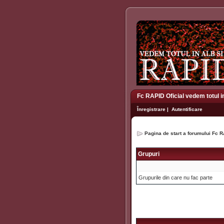
Fc RAPID Oficial vedem totul i
Înregistrare
|
Autentificare
Pagina de start a forumului Fc R
Grupuri
Grupurile din care nu fac parte