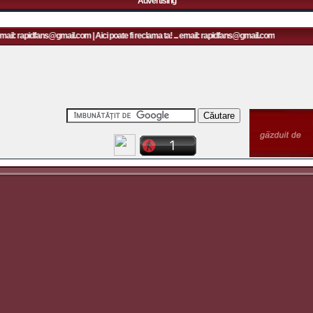
Advertising
email: rapidfans@gmail.com | Aici poate fi reclama ta! ... email: rapidfans@gmail.com