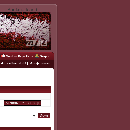
Membrii RapidFans
Grupuri
 de la ultima vizită
|
Mesaje private