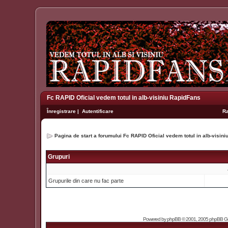
Fc RAPID Oficial vedem totul in alb-visiniu RapidFans
Înregistrare
|
Autentificare
R
Pagina de start a forumului Fc RAPID Oficial vedem totul in alb-visin
Grupuri
Grupurile din care nu fac parte
Powered by
phpBB
© 2001, 2005 phpBB Grou