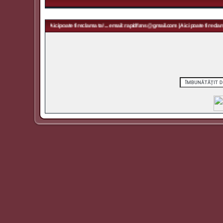
idfans@gmail.com | Aici poate fi reclama ta! ... email: rapidfans@gmail.com | Aici poate fi reclama 