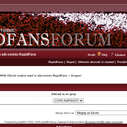
n alb-visiniu RapidFans
Profil
FAQ
Căutare
RapidFans
|
Rapid
|
Ultimele discutii si noutati
|
Postări
APID Oficial vedem totul in alb-visiniu RapidFans
»
Grupuri
Aderaţi la un grup
Mergi direct la:
Powered by
phpBB
© 2001, 2005 phpBB Group | Varianta în limba română:
Romanian phpBB online community