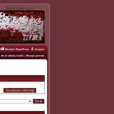
Membrii RapidFans
Grupuri
 de la ultima vizită
|
Mesaje private