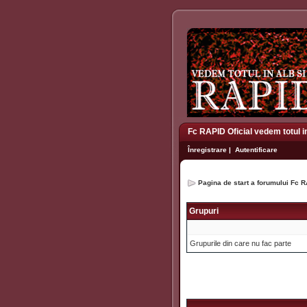
Fc RAPID Oficial vedem totul i
Înregistrare
|
Autentificare
Pagina de start a forumului Fc R
Grupuri
Grupurile din care nu fac parte