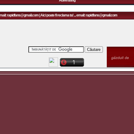
Advertising
mail: rapidfans@gmail.com | Aici poate fi reclama ta! ... email: rapidfans@gmail.com