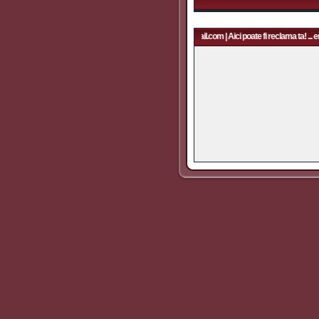
Aici poate fi reclama ta! ... email: rapidfans@gmail.com | Aici poate fi reclama ta! ... e