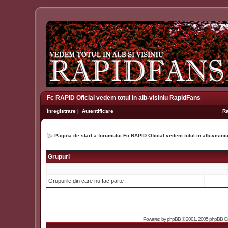
Fc RAPID Oficial vedem totul in alb-visiniu RapidFans
Înregistrare
|
Autentificare
R
Pagina de start a forumului Fc RAPID Oficial vedem totul in alb-visin
Grupuri
Grupurile din care nu fac parte
Powered by
phpBB
© 2001, 2005 phpBB Grou