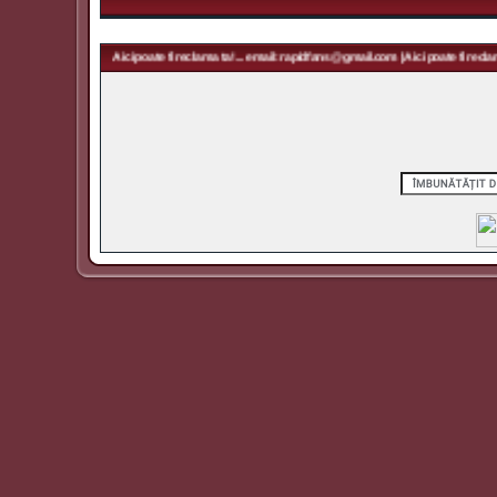
idfans@gmail.com | Aici poate fi reclama ta! ... email: rapidfans@gmail.com | Aici poate fi reclama