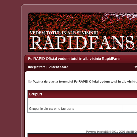
Fc RAPID Oficial vedem totul in alb-visiniu RapidFans
Înregistrare
|
Autentificare
R
Pagina de start a forumului Fc RAPID Oficial vedem totul in alb-visin
Grupuri
Grupurile din care nu fac parte
Powered by
phpBB
© 2001, 2005 phpBB Grou