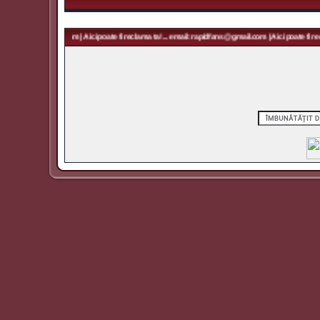
 rapidfans@gmail.com | Aici poate fi reclama ta! ... email: rapidfans@gmail.com | Aici poate fi recl