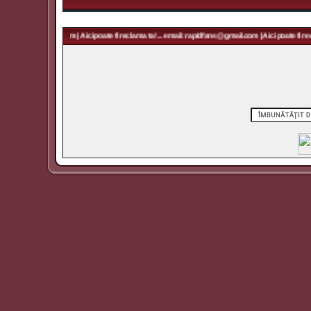
 rapidfans@gmail.com | Aici poate fi reclama ta! ... email: rapidfans@gmail.com | Aici poate fi recl