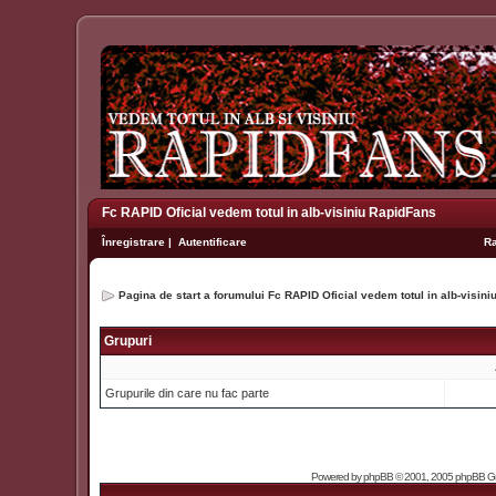
Fc RAPID Oficial vedem totul in alb-visiniu RapidFans
Înregistrare
|
Autentificare
R
Pagina de start a forumului Fc RAPID Oficial vedem totul in alb-visin
Grupuri
Grupurile din care nu fac parte
Powered by
phpBB
© 2001, 2005 phpBB Grou