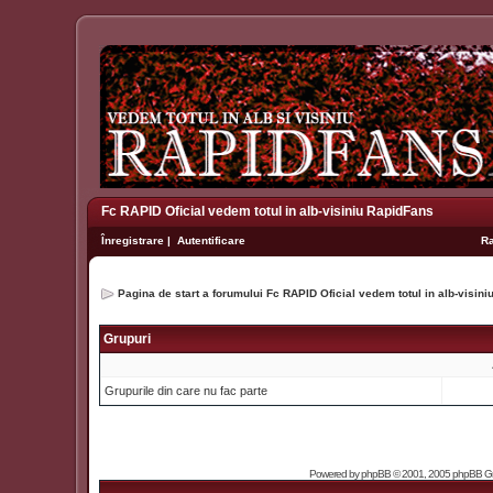
Fc RAPID Oficial vedem totul in alb-visiniu RapidFans
Înregistrare
|
Autentificare
R
Pagina de start a forumului Fc RAPID Oficial vedem totul in alb-visin
Grupuri
Grupurile din care nu fac parte
Powered by
phpBB
© 2001, 2005 phpBB Grou