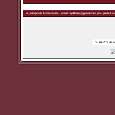
 rapidfans@gmail.com | Aici poate fi reclama ta! ... email: rapidfans@gmail.com | Aici poate fi recl