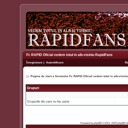
Fc RAPID Oficial vedem totul in alb-visiniu RapidFans
Înregistrare
|
Autentificare
R
Pagina de start a forumului Fc RAPID Oficial vedem totul in alb-visin
Grupuri
Grupurile din care nu fac parte
Powered by
phpBB
© 2001, 2005 phpBB Grou