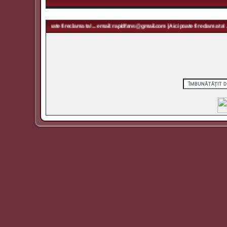
gmail.com | Aici poate fi reclama ta! ... email: rapidfans@gmail.com | Aici poate fi reclama ta! ..