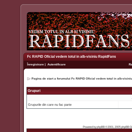
Fc RAPID Oficial vedem totul in alb-visiniu RapidFans
Înregistrare
|
Autentificare
R
Pagina de start a forumului Fc RAPID Oficial vedem totul in alb-visin
Grupuri
Grupurile din care nu fac parte
Powered by
phpBB
© 2001, 2005 phpBB Grou