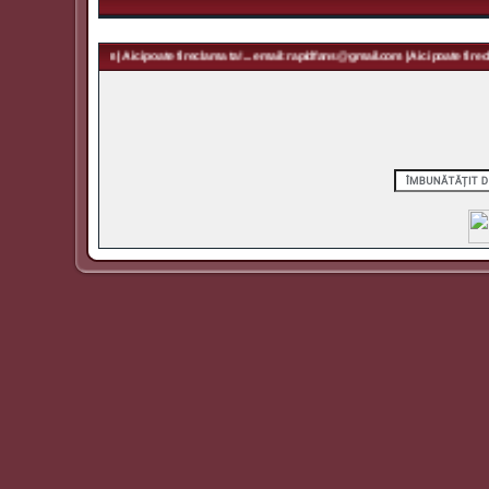
rapidfans@gmail.com | Aici poate fi reclama ta! ... email: rapidfans@gmail.com | Aici poate fi recla