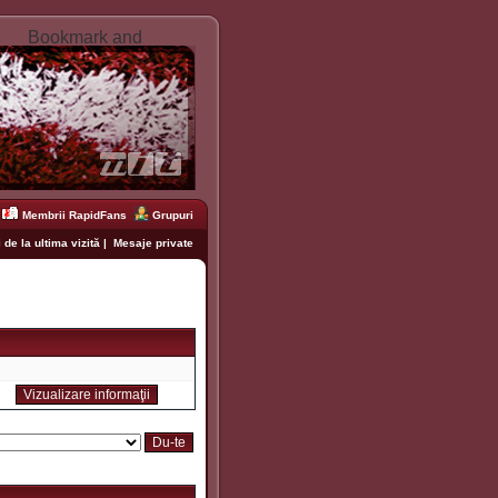
Membrii RapidFans
Grupuri
 de la ultima vizită
|
Mesaje private