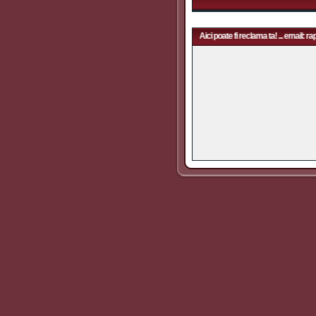
Aici poate fi reclama ta! ... email: rapidfans@gmail.com | Aici poate fi reclama ta! ... email: ra