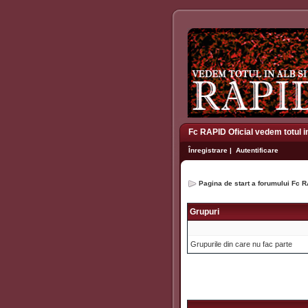
Fc RAPID Oficial vedem totul i
Înregistrare
|
Autentificare
Pagina de start a forumului Fc R
Grupuri
Grupurile din care nu fac parte