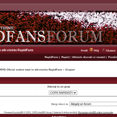
n alb-visiniu RapidFans
Profil
FAQ
Căutare
RapidFans
|
Rapid
|
Ultimele discutii si noutati
|
Postări
APID Oficial vedem totul in alb-visiniu RapidFans
»
Grupuri
Aderaţi la un grup
Mergi direct la:
Powered by
phpBB
© 2001, 2005 phpBB Group | Varianta în limba română:
Romanian phpBB online community