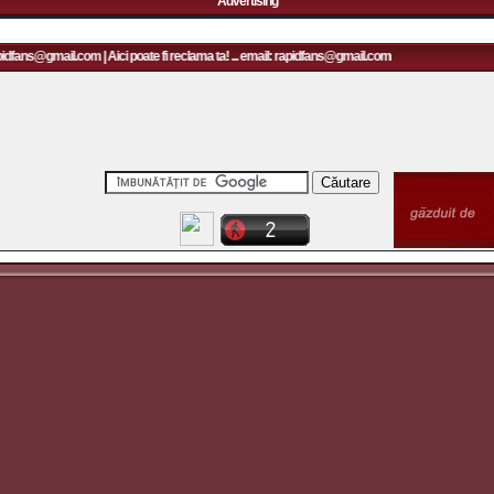
Advertising
pidfans@gmail.com | Aici poate fi reclama ta! ... email: rapidfans@gmail.com