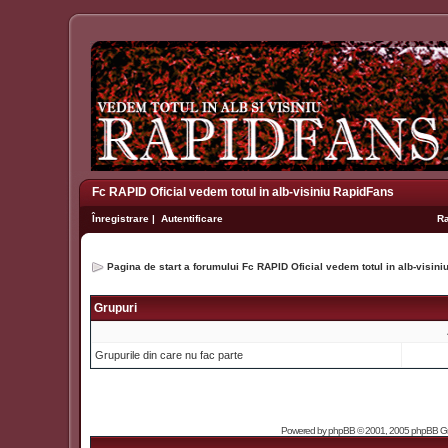
Fc RAPID Oficial vedem totul in alb-visiniu RapidFans
Înregistrare
|
Autentificare
R
Pagina de start a forumului Fc RAPID Oficial vedem totul in alb-visin
Grupuri
Grupurile din care nu fac parte
Powered by
phpBB
© 2001, 2005 phpBB Grou