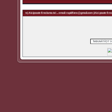
rapidfans@gmail.com | Aici poate fi reclama ta! ... email: rapidfans@gmail.com | Aici poate fi recl