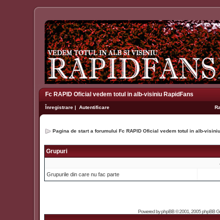
Fc RAPID Oficial vedem totul in alb-visiniu RapidFans
Înregistrare
|
Autentificare
R
Pagina de start a forumului Fc RAPID Oficial vedem totul in alb-visin
Grupuri
Grupurile din care nu fac parte
Powered by
phpBB
© 2001, 2005 phpBB Grou