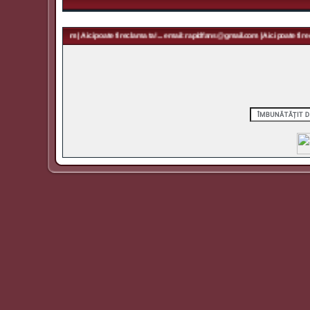
 rapidfans@gmail.com | Aici poate fi reclama ta! ... email: rapidfans@gmail.com | Aici poate fi recl