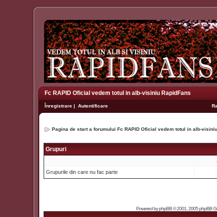
Fc RAPID Oficial vedem totul in alb-visiniu RapidFans
Înregistrare
|
Autentificare
R
Pagina de start a forumului Fc RAPID Oficial vedem totul in alb-visin
Grupuri
Grupurile din care nu fac parte
Powered by
phpBB
© 2001, 2005 phpBB Grou