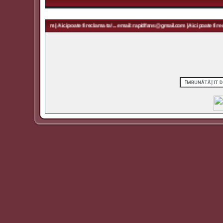
rapidfans@gmail.com | Aici poate fi reclama ta! ... email: rapidfans@gmail.com | Aici poate fi recl