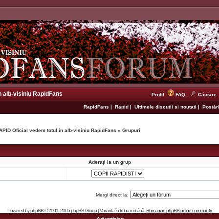
n alb-visiniu RapidFans
Profil
FAQ
Căutare
RapidFans
|
Rapid
|
Ultimele discutii si noutati
|
Postări
APID Oficial vedem totul in alb-visiniu RapidFans
»
Grupuri
Aderaţi la un grup
Mergi direct la:
Powered by
phpBB
© 2001, 2005 phpBB Group | Varianta în limba română:
Romanian phpBB online community