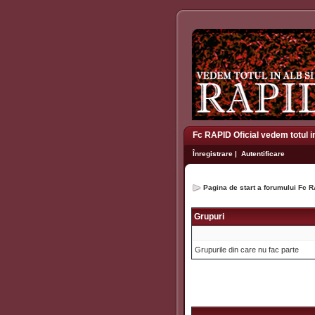
Fc RAPID Oficial vedem totul i
Înregistrare
|
Autentificare
Pagina de start a forumului Fc R
Grupuri
Grupurile din care nu fac parte