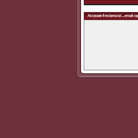
Aici poate fi reclama ta! ... email: rapidfans@gmail.com | Aici poate fi reclama ta! ... email: ra