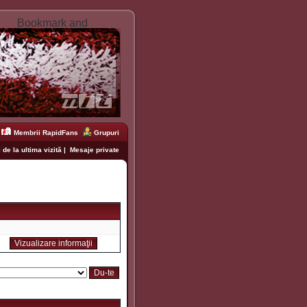
Membrii RapidFans
Grupuri
 de la ultima vizită
|
Mesaje private