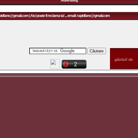
Advertising
pidfans@gmail.com | Aici poate fi reclama ta! ... email: rapidfans@gmail.com