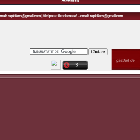
Advertising
mail: rapidfans@gmail.com | Aici poate fi reclama ta! ... email: rapidfans@gmail.com