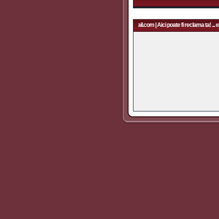
Aici poate fi reclama ta! ... email: rapidfans@gmail.com | Aici poate fi reclama ta! ... e