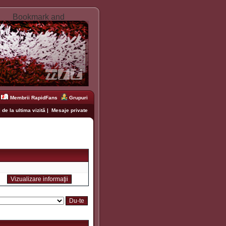
Membrii RapidFans
Grupuri
 de la ultima vizită
|
Mesaje private