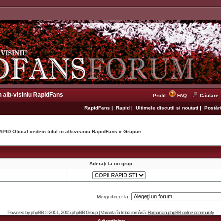
n alb-visiniu RapidFans
Profil
FAQ
Căutare
RapidFans
|
Rapid
|
Ultimele discutii si noutati
|
Postări
APID Oficial vedem totul in alb-visiniu RapidFans
»
Grupuri
Aderaţi la un grup
Mergi direct la:
Powered by
phpBB
© 2001, 2005 phpBB Group | Varianta în limba română:
Romanian phpBB online community