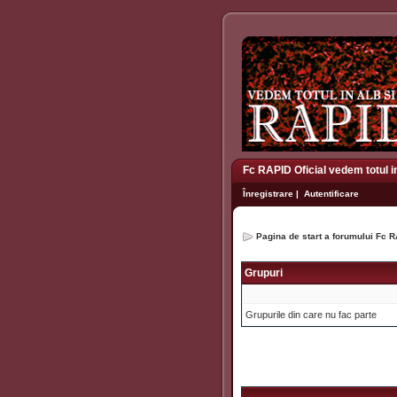
Fc RAPID Oficial vedem totul i
Înregistrare
|
Autentificare
Pagina de start a forumului Fc R
Grupuri
Grupurile din care nu fac parte