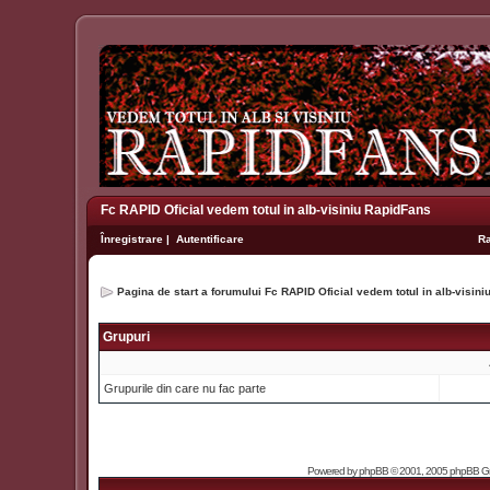
Fc RAPID Oficial vedem totul in alb-visiniu RapidFans
Înregistrare
|
Autentificare
R
Pagina de start a forumului Fc RAPID Oficial vedem totul in alb-visin
Grupuri
Grupurile din care nu fac parte
Powered by
phpBB
© 2001, 2005 phpBB Grou