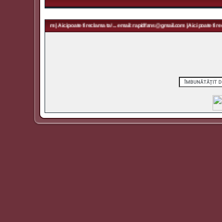
 rapidfans@gmail.com | Aici poate fi reclama ta! ... email: rapidfans@gmail.com | Aici poate fi recl