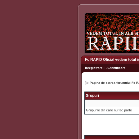
Fc RAPID Oficial vedem totul i
Înregistrare
|
Autentificare
Pagina de start a forumului Fc R
Grupuri
Grupurile din care nu fac parte