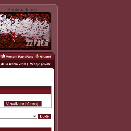
Membrii RapidFans
Grupuri
 de la ultima vizită
|
Mesaje private