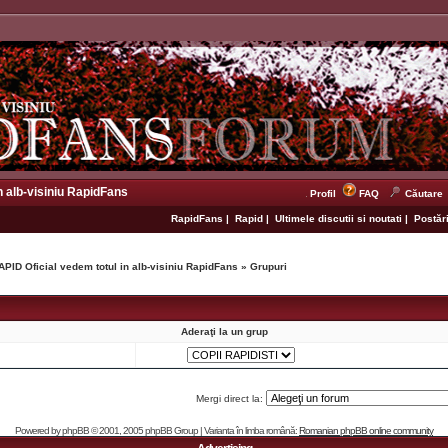
n alb-visiniu RapidFans
Profil
FAQ
Căutare
RapidFans
|
Rapid
|
Ultimele discutii si noutati
|
Postări
APID Oficial vedem totul in alb-visiniu RapidFans
»
Grupuri
Aderaţi la un grup
Mergi direct la:
Powered by
phpBB
© 2001, 2005 phpBB Group | Varianta în limba română:
Romanian phpBB online community