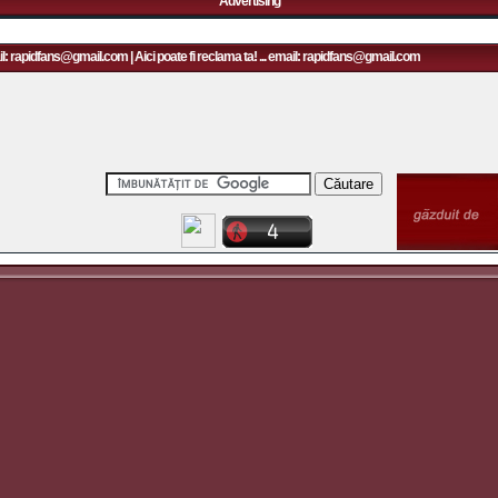
Advertising
l: rapidfans@gmail.com | Aici poate fi reclama ta! ... email: rapidfans@gmail.com