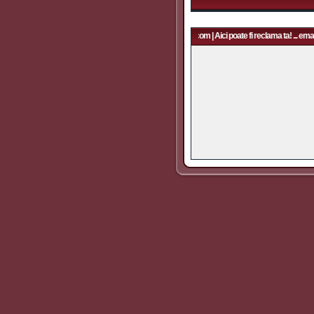
Aici poate fi reclama ta! ... email: rapidfans@gmail.com | Aici poate fi reclama ta! ... emai