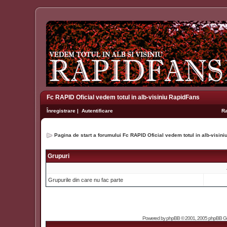
Fc RAPID Oficial vedem totul in alb-visiniu RapidFans
Înregistrare
|
Autentificare
R
Pagina de start a forumului Fc RAPID Oficial vedem totul in alb-visin
Grupuri
Grupurile din care nu fac parte
Powered by
phpBB
© 2001, 2005 phpBB Grou