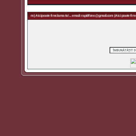
 rapidfans@gmail.com | Aici poate fi reclama ta! ... email: rapidfans@gmail.com | Aici poate fi recl