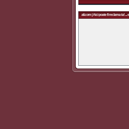
Aici poate fi reclama ta! ... email: rapidfans@gmail.com | Aici poate fi reclama ta! ... 