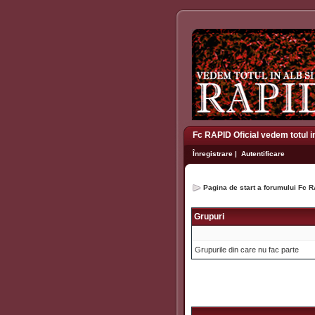
Fc RAPID Oficial vedem totul i
Înregistrare
|
Autentificare
Pagina de start a forumului Fc R
Grupuri
Grupurile din care nu fac parte