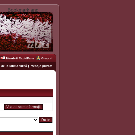
Membrii RapidFans
Grupuri
 de la ultima vizită
|
Mesaje private