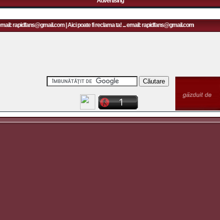
Advertising
email: rapidfans@gmail.com | Aici poate fi reclama ta! ... email: rapidfans@gmail.com