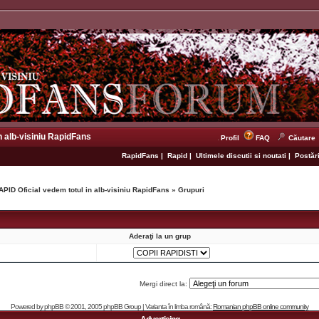
n alb-visiniu RapidFans
Profil
FAQ
Căutare
RapidFans
|
Rapid
|
Ultimele discutii si noutati
|
Postări
APID Oficial vedem totul in alb-visiniu RapidFans
»
Grupuri
Aderaţi la un grup
Mergi direct la:
Powered by
phpBB
© 2001, 2005 phpBB Group | Varianta în limba română:
Romanian phpBB online community