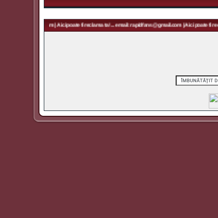
 rapidfans@gmail.com | Aici poate fi reclama ta! ... email: rapidfans@gmail.com | Aici poate fi recl