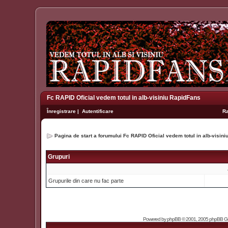
Fc RAPID Oficial vedem totul in alb-visiniu RapidFans
Înregistrare
|
Autentificare
R
Pagina de start a forumului Fc RAPID Oficial vedem totul in alb-visin
Grupuri
Grupurile din care nu fac parte
Powered by
phpBB
© 2001, 2005 phpBB Grou