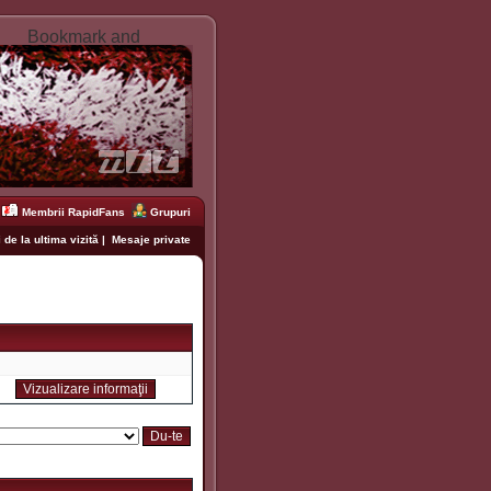
Membrii RapidFans
Grupuri
 de la ultima vizită
|
Mesaje private