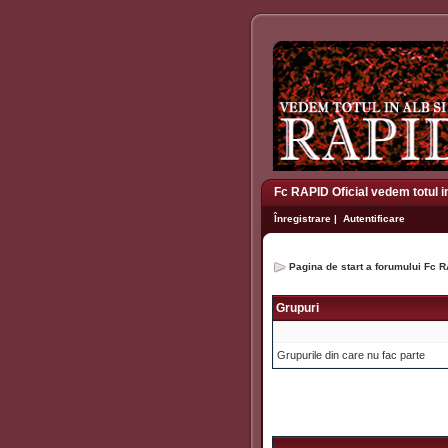
Fc RAPID Oficial vedem totul i
Înregistrare
|
Autentificare
Pagina de start a forumului Fc R
Grupuri
Grupurile din care nu fac parte