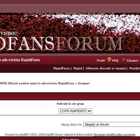
n alb-visiniu RapidFans
Profil
FAQ
Căutare
RapidFans
|
Rapid
|
Ultimele discutii si noutati
|
Postări
APID Oficial vedem totul in alb-visiniu RapidFans
»
Grupuri
Aderaţi la un grup
Mergi direct la:
Powered by
phpBB
© 2001, 2005 phpBB Group | Varianta în limba română:
Romanian phpBB online community