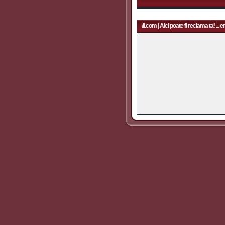
Aici poate fi reclama ta! ... email: rapidfans@gmail.com | Aici poate fi reclama ta! ... 