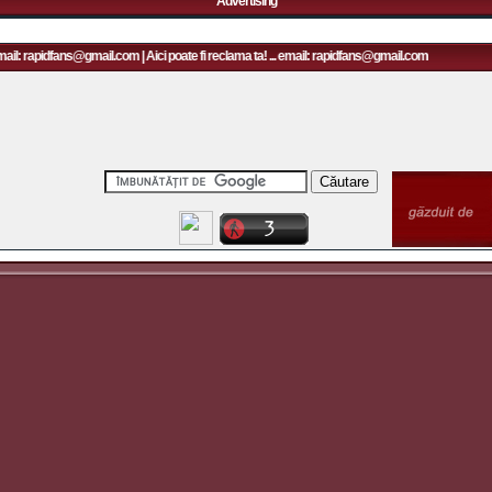
Advertising
email: rapidfans@gmail.com | Aici poate fi reclama ta! ... email: rapidfans@gmail.com