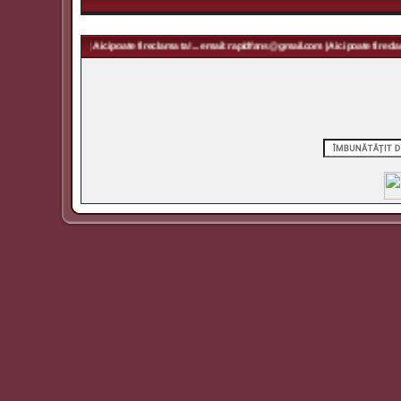
pidfans@gmail.com | Aici poate fi reclama ta! ... email: rapidfans@gmail.com | Aici poate fi reclama