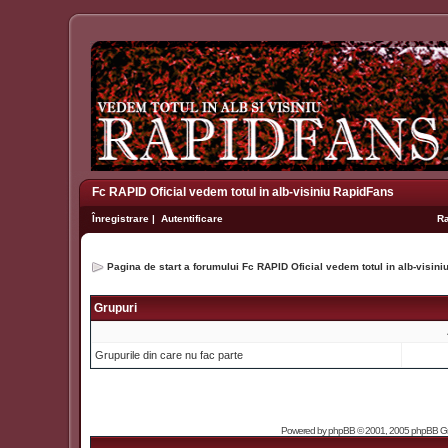
Fc RAPID Oficial vedem totul in alb-visiniu RapidFans
Înregistrare
|
Autentificare
R
Pagina de start a forumului Fc RAPID Oficial vedem totul in alb-visin
Grupuri
Grupurile din care nu fac parte
Powered by
phpBB
© 2001, 2005 phpBB Grou