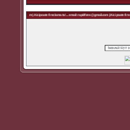
 rapidfans@gmail.com | Aici poate fi reclama ta! ... email: rapidfans@gmail.com | Aici poate fi recl