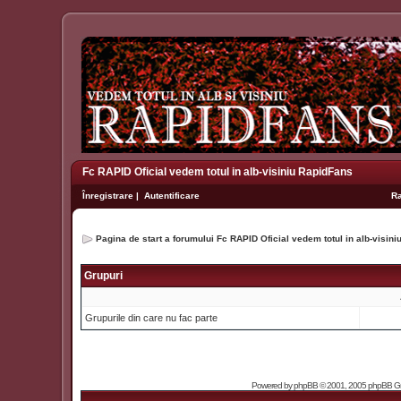
Fc RAPID Oficial vedem totul in alb-visiniu RapidFans
Înregistrare
|
Autentificare
R
Pagina de start a forumului Fc RAPID Oficial vedem totul in alb-visin
Grupuri
Grupurile din care nu fac parte
Powered by
phpBB
© 2001, 2005 phpBB Grou