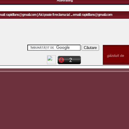
Advertising
ail: rapidfans@gmail.com | Aici poate fi reclama ta! ... email: rapidfans@gmail.com