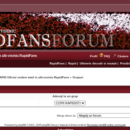
n alb-visiniu RapidFans
Profil
FAQ
Căutare
RapidFans
|
Rapid
|
Ultimele discutii si noutati
|
Postări
APID Oficial vedem totul in alb-visiniu RapidFans
»
Grupuri
Aderaţi la un grup
Mergi direct la:
Powered by
phpBB
© 2001, 2005 phpBB Group | Varianta în limba română:
Romanian phpBB online community