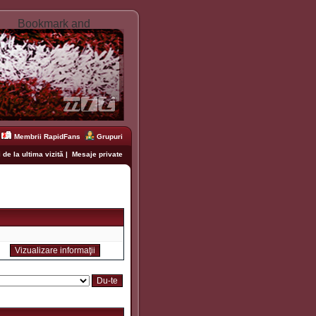
Membrii RapidFans
Grupuri
 de la ultima vizită
|
Mesaje private