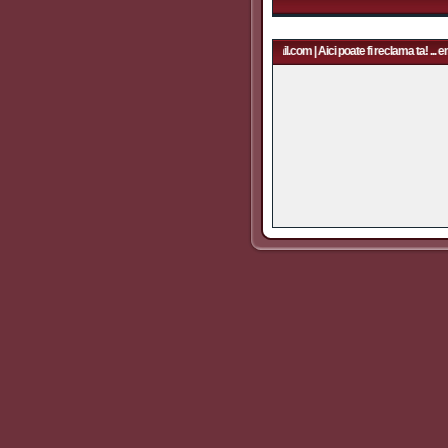
Aici poate fi reclama ta! ... email: rapidfans@gmail.com | Aici poate fi reclama ta! ... em