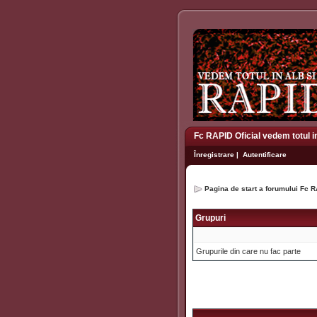
Fc RAPID Oficial vedem totul i
Înregistrare
|
Autentificare
Pagina de start a forumului Fc R
Grupuri
Grupurile din care nu fac parte