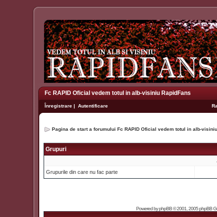
Fc RAPID Oficial vedem totul in alb-visiniu RapidFans
Înregistrare
|
Autentificare
R
Pagina de start a forumului Fc RAPID Oficial vedem totul in alb-visin
Grupuri
Grupurile din care nu fac parte
Powered by
phpBB
© 2001, 2005 phpBB Grou