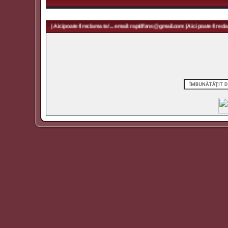
pidfans@gmail.com | Aici poate fi reclama ta! ... email: rapidfans@gmail.com | Aici poate fi reclama