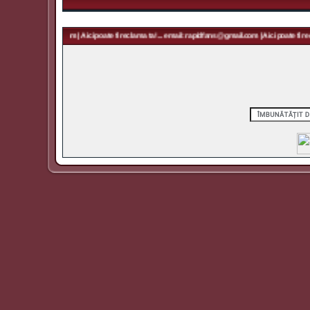
 rapidfans@gmail.com | Aici poate fi reclama ta! ... email: rapidfans@gmail.com | Aici poate fi recl