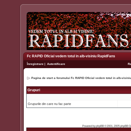
Fc RAPID Oficial vedem totul in alb-visiniu RapidFans
Înregistrare
|
Autentificare
R
Pagina de start a forumului Fc RAPID Oficial vedem totul in alb-visin
Grupuri
Grupurile din care nu fac parte
Powered by
phpBB
© 2001, 2005 phpBB Grou