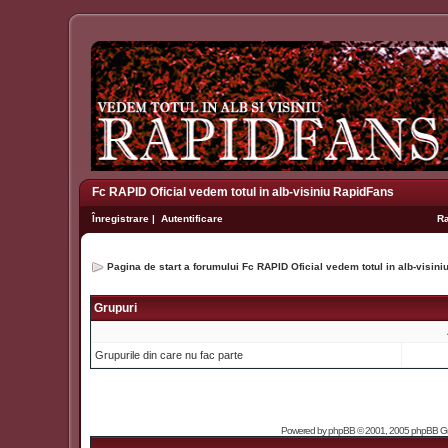
Fc RAPID Oficial vedem totul in alb-visiniu RapidFans
Înregistrare
|
Autentificare
R
Pagina de start a forumului Fc RAPID Oficial vedem totul in alb-visin
Grupuri
Grupurile din care nu fac parte
Powered by
phpBB
© 2001, 2005 phpBB Grou