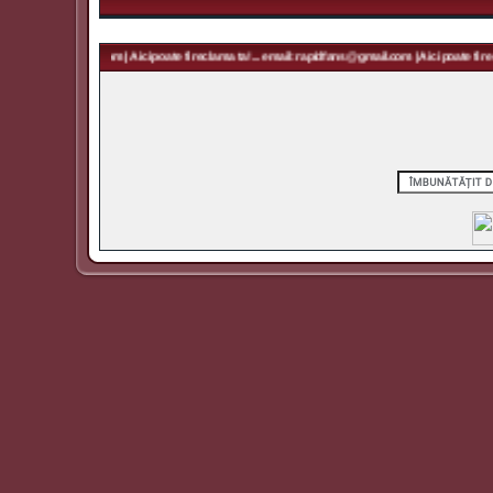
 rapidfans@gmail.com | Aici poate fi reclama ta! ... email: rapidfans@gmail.com | Aici poate fi recl