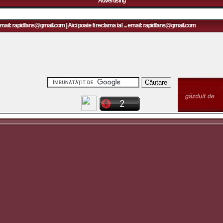
Advertising
email: rapidfans@gmail.com | Aici poate fi reclama ta! ... email: rapidfans@gmail.com