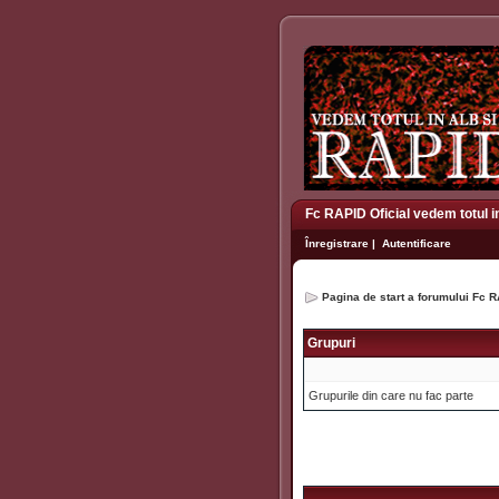
Fc RAPID Oficial vedem totul i
Înregistrare
|
Autentificare
Pagina de start a forumului Fc R
Grupuri
Grupurile din care nu fac parte