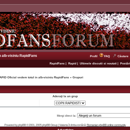
n alb-visiniu RapidFans
Profil
FAQ
Căutare
RapidFans
|
Rapid
|
Ultimele discutii si noutati
|
Postări
APID Oficial vedem totul in alb-visiniu RapidFans
»
Grupuri
Aderaţi la un grup
Mergi direct la:
Powered by
phpBB
© 2001, 2005 phpBB Group | Varianta în limba română:
Romanian phpBB online community