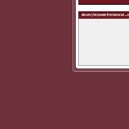
Aici poate fi reclama ta! ... email: rapidfans@gmail.com | Aici poate fi reclama ta! ... 