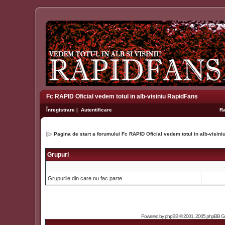
Fc RAPID Oficial vedem totul in alb-visiniu RapidFans
Înregistrare
|
Autentificare
R
Pagina de start a forumului Fc RAPID Oficial vedem totul in alb-visin
Grupuri
Grupurile din care nu fac parte
Powered by
phpBB
© 2001, 2005 phpBB Grou