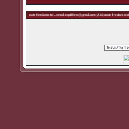
@gmail.com | Aici poate fi reclama ta! ... email: rapidfans@gmail.com | Aici poate fi reclama ta! .