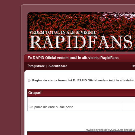
Fc RAPID Oficial vedem totul in alb-visiniu RapidFans
Înregistrare
|
Autentificare
R
Pagina de start a forumului Fc RAPID Oficial vedem totul in alb-visin
Grupuri
Grupurile din care nu fac parte
Powered by
phpBB
© 2001, 2005 phpBB Grou