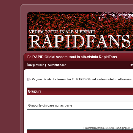
Fc RAPID Oficial vedem totul in alb-visiniu RapidFans
Înregistrare
|
Autentificare
R
Pagina de start a forumului Fc RAPID Oficial vedem totul in alb-visin
Grupuri
Grupurile din care nu fac parte
Powered by
phpBB
© 2001, 2005 phpBB Grou