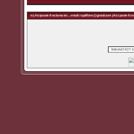
rapidfans@gmail.com | Aici poate fi reclama ta! ... email: rapidfans@gmail.com | Aici poate fi recl