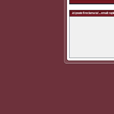
Aici poate fi reclama ta! ... email: rapidfans@gmail.com | Aici poate fi reclama ta! ... email: rapi