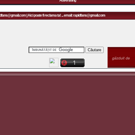
Advertising
dfans@gmail.com | Aici poate fi reclama ta! ... email: rapidfans@gmail.com