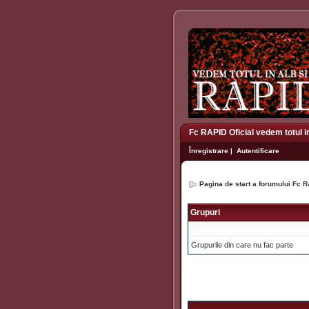
Fc RAPID Oficial vedem totul i
Înregistrare
|
Autentificare
Pagina de start a forumului Fc R
Grupuri
Grupurile din care nu fac parte