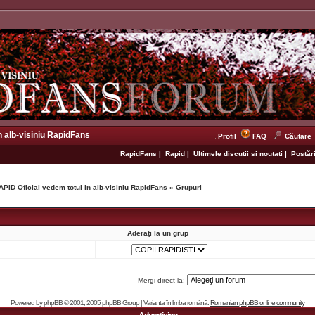
n alb-visiniu RapidFans
Profil
FAQ
Căutare
RapidFans
|
Rapid
|
Ultimele discutii si noutati
|
Postări
APID Oficial vedem totul in alb-visiniu RapidFans
»
Grupuri
Aderaţi la un grup
Mergi direct la:
Powered by
phpBB
© 2001, 2005 phpBB Group | Varianta în limba română:
Romanian phpBB online community