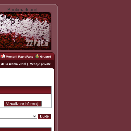
Membrii RapidFans
Grupuri
 de la ultima vizită
|
Mesaje private