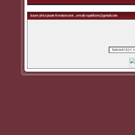
ail: rapidfans@gmail.com | Aici poate fi reclama ta! ... email: rapidfans@gmail.com