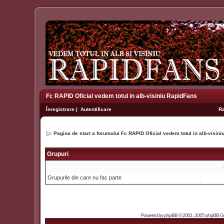
Fc RAPID Oficial vedem totul in alb-visiniu RapidFans
Înregistrare
|
Autentificare
R
Pagina de start a forumului Fc RAPID Oficial vedem totul in alb-visin
Grupuri
Grupurile din care nu fac parte
Powered by
phpBB
© 2001, 2005 phpBB Grou