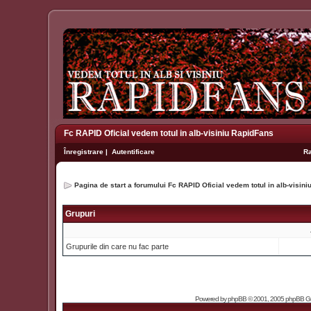
Fc RAPID Oficial vedem totul in alb-visiniu RapidFans
Înregistrare
|
Autentificare
R
Pagina de start a forumului Fc RAPID Oficial vedem totul in alb-visin
Grupuri
Grupurile din care nu fac parte
Powered by
phpBB
© 2001, 2005 phpBB Grou