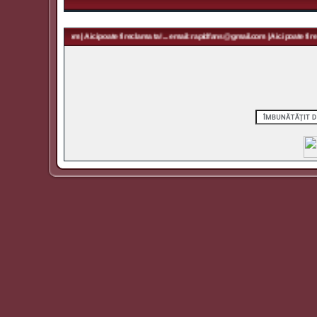
 rapidfans@gmail.com | Aici poate fi reclama ta! ... email: rapidfans@gmail.com | Aici poate fi rec